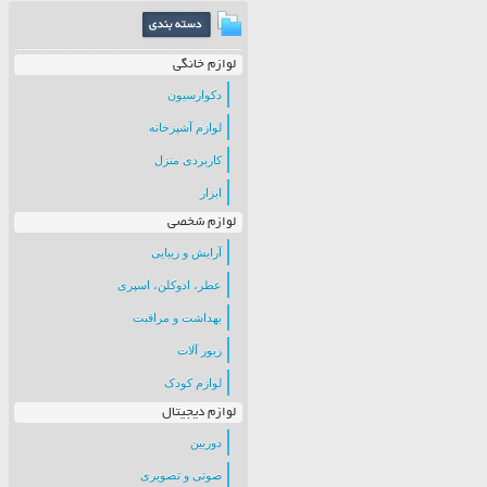
لوازم خانگی
دکوارسیون
لوازم آشپزخانه
کاربردی منزل
ابزار
لوازم شخصی
آرایش و زیبایی
عطر، ادوکلن، اسپری
بهداشت و مراقبت
زیور آلات
لوازم کودک
لوازم دیجیتال
دوربین
صوتی و تصویری