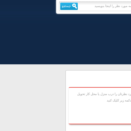
 نظرتان را درب منزل يا محل کار تحويل
مه زير کليک کنيد