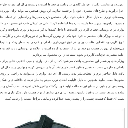
نورپردازی مناسب یکی از عوامل کلیدی در زیباسازی فضاها است و ریسه‌های ال ای دی به طراحان
اجرا درآورند و طرح‌های معماری خود را برجسته سازند. این روش همچنین می‌تواند برای نورپردازی 
ریسه‌های نواری به دلیل شکل خطی خود، برای مشخص کردن مسیرها و راهنمایی در فضاها مناسب ه
مسیرها، راهروها، زیر پله‌ها یا پشت نرده‌ها استفاده کرد تا حتی در تاریکی شب نیز مسیر به راح
نواری برای روشنایی فضای کاری زیر کابینت‌ها یا داخل کمدها به کار می‌روند و نوری یکنواخت و کارب
با توجه به ویژگی‌های منحصر به‌ فرد خود یکی از بهترین گزینه‌ها برای نورپردازی مدرن و کارآمد
تنوع کاربردی، انتخابی مناسب برای هر نوع نورپردازی داخلی و خارجی به‌ شمار رفته و با ایج
می‌بخشد.از بهترین چسب موجود در بازار استفاده کرده است تا علاوه بر روشنایی زیاد، قدرت چسب
ادامه بیشتر به جزئیات، کاربرد و نحوه استفاده از این محصول می‌پردازیم.
ویژگی‌های بی‌شمار این محصول، باعث می‌شود که ال‌ ای‌ دی نواری چسبی انتخابی عالی برای ر
داخلی و خارجی باشد. به همین منظور قصد داریم ابتدا آن‌ها را بررسی کرده و بهترین ریسه ال ای
بالابه دلیل ساختار نرم و انعطاف‌پذیر بدنه ریسه، ال ای دی نواری را می‌توانید به راحتی بر رو
ستون‌ها نصب نمایید. همچنین به دلیل قابلیت انحنای نوار، می‌توانید طراحی‌های خلاقانه‌ای و اشکا
ریسه پس از جدایی از سطح نیز به حالت اولیه خود برگشته و تغییر شکل نمی‌دهد.نصب آسان و بد
ساده و سریع است. در واقع با داشتن ریسه ال ای دی نواری از نوع چسب دار، دیکر نیازی به تج
نصب آن فقط کافیست چسب را از پشت ریسه جدا کرده و مابقی مراحل نصب را رعایت کنید.