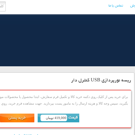
وش
تماس با ما
ریسه نورپردازی USB کنترل دار
براي خريد پس از کليک روي دکمه خريد کالا و تکميل فرم سفارش، ابتدا محصول يا محصولات مورد
بگيريد، سپس وجه کالا و هزينه ارسال را به مامور پست بپردازيد. جهت مشاهده فرم خريد، روي دک
419,000 تومان