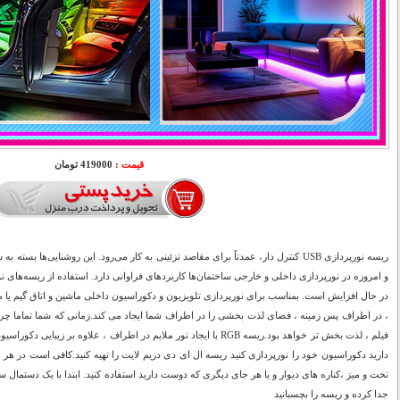
قیمت :
419000 تومان
ریسه نورپردازی USB کنترل دار، عمدتاً برای مقاصد تزئینی به کار می‌رود. این روشنایی‌ها
و امروزه در نورپردازی داخلی و خارجی ساختمان‌ها کاربردهای فراوانی دارد. استفاده از ریسه‌های
در حال افزایش است. بمناسب برای نورپردازی تلویزیون و دکوراسیون داخلی ماشین و اتاق گیم یا میز 
، در اطراف پس زمینه ، فضای لذت بخشی را در اطراف شما ایجاد می کند.زمانی که شما تماما چرا
فیلم ، لذت بخش تر خواهد بود.ریسه RGB با ایجاد نور ملایم در اطراف ، علاو
دارید دکوراسیون خود را نورپردازی کنید ریسه ال ای دی دریم لایت را تهیه کنید.کافی است در هر جایی
تخت و میز ،کناره های دیوار و یا هر جای دیگری که دوست دارید استفاده کنید. ابتدا با یک دست
جدا کرده و ریسه را بچسبانید