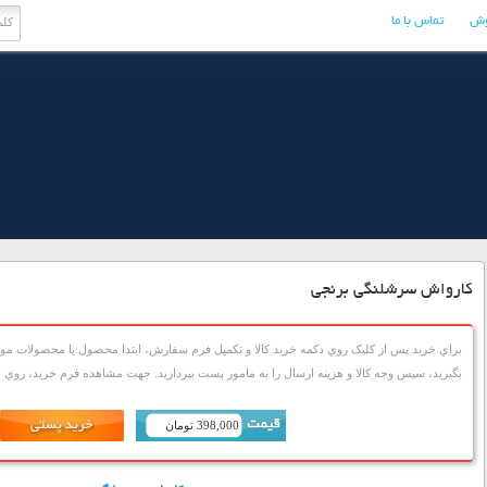
وش
تماس با ما
کارواش سرشلنگی برنجی
براي خريد پس از کليک روي دکمه خريد کالا و تکميل فرم سفارش، ابتدا محصول يا محصولات مورد
بگيريد، سپس وجه کالا و هزينه ارسال را به مامور پست بپردازيد. جهت مشاهده فرم خريد، روي دک
398,000 تومان