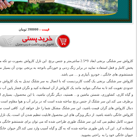
قیمت :
398000 تومان
کارواش سر شلنگی برنجی ابعاد 9*2.5 سانتی‌متر و جنس برنج. این نازل کارواش
پخش کامل و قفل استفاده نمایید در برابر زنگ زدنی و خوردگی باتوجه به برنجی بودن آن بسیار 
شستشوی های خانگی ، خودرو ،آبیاری و … می باشد.
کارواش سر شلنگی برنجی یک گجت کاربردیست که با اتصال به سر شلنگ تبدیل به یک کارواش شل
حدودی تقویت کند تا به سادگی بتوانید مانند یک کارواش از آن استفاده کنید و نگران فشار پایین آب نبا
و گیاه کاری، کشاورزی، شستن ماشین و… هستید، دیگر نگران نباشید، با این محصول، بسیاری ا
برطرف می کند.این سر شلنگ از جنس برنج ساخته شده است که در برابر آب و هوا مقاوم است و ا
دنبال کارواش های گران قیمت باشید، این سر شلنگ مشکل شما را حل خواهد کرد. کافی است س
کارواش خانگی داشته باشید. از دیگر ویژگی های این محصول قابلیت تنظیم شدن آن است، یک نازل 
صورت کامل تنظیم می کند.این سر شلنگ طوری طراحی شده که می توان برای شستشو خانگی ماشین،
استفاده کرد. این آب پاش طوری ساخته شده که به گل و گیاه آسیب وارد نمی کند.اگر حیوان خانگی 
حیوان خانگی خود را به راحتی بشویید.