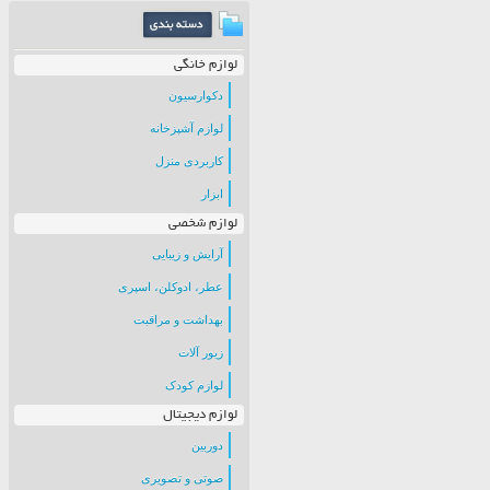
لوازم خانگی
دکوارسیون
لوازم آشپزخانه
کاربردی منزل
ابزار
لوازم شخصی
آرایش و زیبایی
عطر، ادوکلن، اسپری
بهداشت و مراقبت
زیور آلات
لوازم کودک
لوازم دیجیتال
دوربین
صوتی و تصویری