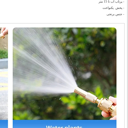
- پرتاب آب تا 15 متر
- پخش یکنواخت
- جنس برنجی