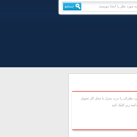
 نظرتان را درب منزل يا محل کار تحويل
مه زير کليک کنيد