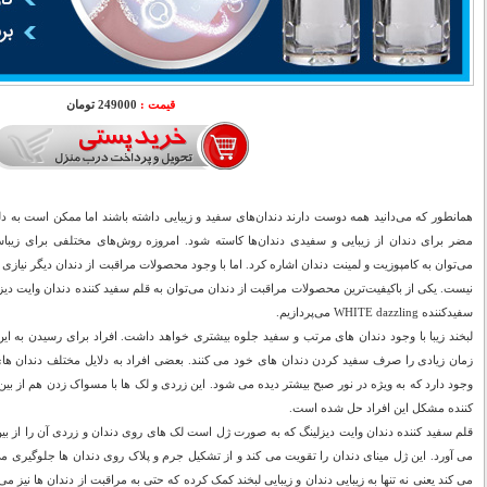
قیمت :
249000 تومان
همانطور که می‌دانید همه دوست دارند دندان‌های سفید و زیبایی داشته باشند اما ممکن است به د
مضر برای دندان از زیبایی و سفیدی دندان‌ها کاسته شود. امروزه روش‌های مختلفی برای زیباس
می‌توان به کامپوزیت و لمینت دندان اشاره کرد. اما با وجود محصولات مراقبت از دندان دیگر نیازی 
نیست. یکی از باکیفیت‌ترین محصولات مراقبت از دندان می‌توان به قلم سفید کننده دندان وایت دیز
سفیدکننده WHITE dazzling می‌پردازیم.
لبخند زیبا با وجود دندان های مرتب و سفید جلوه بیشتری خواهد داشت. افراد برای رسیدن به این
زمان زیادی را صرف سفید کردن دندان های خود می کنند. بعضی افراد به دلایل مختلف دندان های
وجود دارد که به ویژه در نور صبح بیشتر دیده می شود. این زردی و لک ها با مسواک زدن هم از بین
کننده مشکل این افراد حل شده است.
قلم سفید کننده دندان وایت دیزلینگ که به صورت ژل است لک های روی دندان و زردی آن را از بین
می آورد. این ژل مینای دندان را تقویت می کند و از تشکیل جرم و پلاک روی دندان ها جلوگیری
می کند یعنی نه تنها به زیبایی دندان و زیبایی لبخند کمک کرده که حتی به مراقبت از دندان ها نیز م