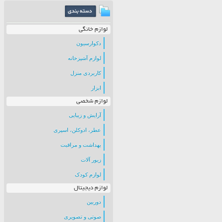
لوازم خانگی
دکوارسیون
لوازم آشپزخانه
کاربردی منزل
ابزار
لوازم شخصی
آرایش و زیبایی
عطر، ادوکلن، اسپری
بهداشت و مراقبت
زیور آلات
لوازم کودک
لوازم دیجیتال
دوربین
صوتی و تصویری