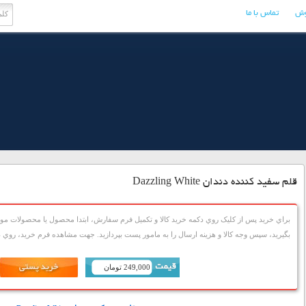
وش
تماس با ما
قلم سفید کننده دندان Dazzling White
براي خريد پس از کليک روي دکمه خريد کالا و تکميل فرم سفارش، ابتدا محصول يا محصولات مورد
بگيريد، سپس وجه کالا و هزينه ارسال را به مامور پست بپردازيد. جهت مشاهده فرم خريد، روي دک
249,000 تومان