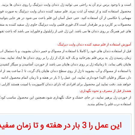
است و با وجود برس نرم آن به راحتی می توانید ژل دندان وایت دیزلینگ را روی دندان ها بزنید. خان
محصول استفاده کنند و از نتیجه آن لذت ببرند. قلم سفید کننده دندان وایت دیزلینگ به صورت فور
مهمانی یا عکاسی از آن استفاده کنید. حتی حمل آسان این قلم باعث می شود در هر جایی بتوانید ا
محصولات پر کاربرد و پر طرفدار است.لاک فوری قلمی وایت دیزلینگ حاوی ژل سفید کننده به منظ
های غیر همرنگ بر روی دندان ها می باشد. این ژل غنی از زایلیتول و فلوراید می باشد که باعث تق
آموزش استفاده از قلم سفید کننده دندان وایت دیزلینگ:
قبل از استفاده دندان های خود را کاملا با استفاده از مسواک و خمیر دندان بشویید، و با دستمال ا
با استفاده از مسواک و آب بشویید تا
دار، سیگار و قلیان اکیدا خودداری نمایید، این عمل را 3 بار در هفته 
خواهد شد. دقت نمایید این محصول برای افرادی که دارای دندان کامپوزیت یا لمینت هستند کارایی ند
هشدار قبل از مصرف و نحوه نگهداری:
استفاده درب قلم را محکم ببندید.