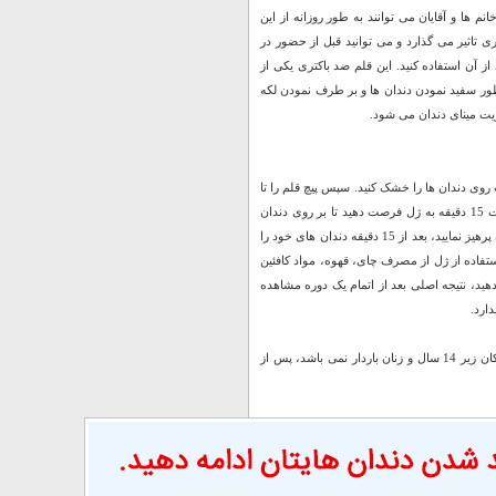
م ها و آقایان می توانند به طور روزانه از این
ی تاثیر می گذارد و می توانید قبل از حضور در
ز آن استفاده کنید. این قلم ضد باکتری یکی از
ور سفید نمودن دندان ها و بر طرف نمودن لکه
ویت مینای دندان می شود.
ب روی دندان ها را خشک کنید. سپس پیچ قلم را تا
زمان رسیدن ژل به برس قلم بچرخانید و یک لایه نازک از ژل را بر روی دندان ها ایجاد نمایید. بمدت 15 دقیقه به ژل فرصت دهید تا بر روی دندان
هایتان باقی بماند، تا زمانیکه ژل بر روی دندان هایتان می باشد از خوردن، آشامیدن و سیگار کشیدن پرهیز نمایید، بعد از 15 دقیقه دندان های خود را
 ژل از روی سطح دندان هایتان پاک گردد، تا 2 ساعت بعد از استفاده از ژل از مصرف چای، قهوه، مواد کافئین
و تا زمان اتمام محصول ادامه دهید، نتیجه اصلی بعد از اتمام یک دوره مشاهده
ارد.
از خوردن ژل پرهیز نمایید، در جای خشک و خنک نگهداری شود،همچنین این محصول مناسب کودکان زیر 14 سال و زنان باردار نمی باشد، پس از