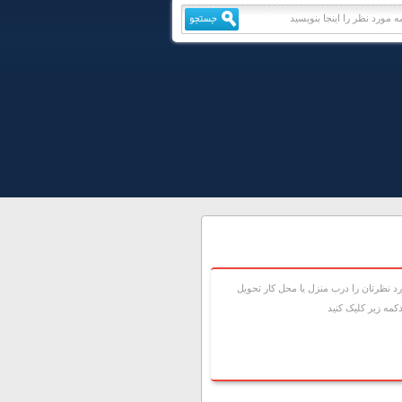
 نظرتان را درب منزل يا محل کار تحويل
مه زير کليک کنيد