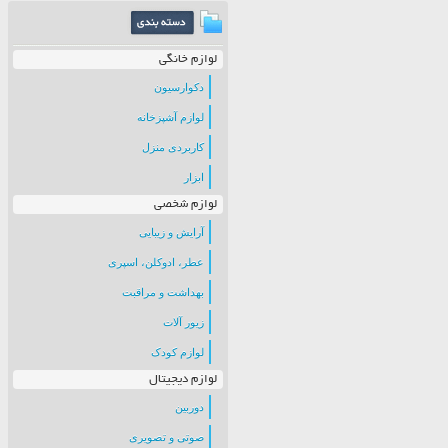
لوازم خانگی
دکوارسیون
لوازم آشپزخانه
کاربردی منزل
ابزار
لوازم شخصی
آرایش و زیبایی
عطر، ادوکلن، اسپری
بهداشت و مراقبت
زیور آلات
لوازم کودک
لوازم دیجیتال
دوربین
صوتی و تصویری