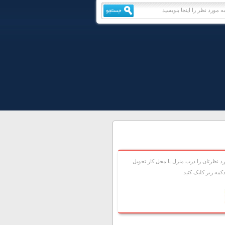
 نظرتان را درب منزل يا محل کار تحويل
مه زير کليک کنيد