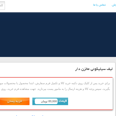
وش
تماس با ما
لیف سیلیکونی مخزن دار
براي خريد پس از کليک روي دکمه خريد کالا و تکميل فرم سفارش، ابتدا محصول يا محصولات مورد
بگيريد، سپس وجه کالا و هزينه ارسال را به مامور پست بپردازيد. جهت مشاهده فرم خريد، روي دک
89,000 تومان