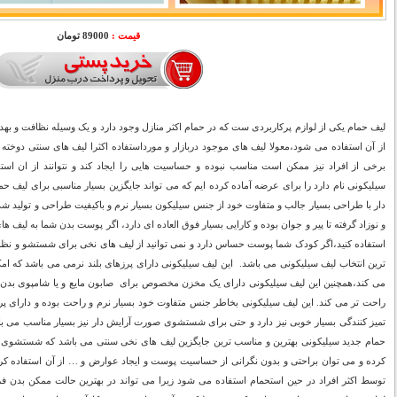
قیمت :
89000 تومان
لیف حمام یکی از لوازم پرکاربردی ست که در حمام اکثر منازل وجود دارد و یک وسیله نظافت 
از آن استفاده می شود،معولا لیف های موجود دربازار و مورداستفاده اکثرا لیف های سنتی دوخته
برخی از افراد نیز ممکن است مناسب نبوده و حساسیت هایی را ایجاد کند و نتوانند از ان اس
سیلیکونی نام دارد را برای عرضه آماده کرده ایم که می تواند جایگزین بسیار مناسبی برای لیف 
دار با طراحی بسیار جالب و متفاوت خود از جنس سیلیکون بسیار نرم و باکیفیت طراحی و تولید ش
و نوزاد گرفته تا پیر و جوان بوده و کارایی بسیار فوق العاده ای دارد، اگر پوست بدن شما به لیف 
استفاده کنید،اگر کودک شما پوست حساس دارد و نمی توانید از لیف های نخی برای شستشو و نظاف
ترین انتخاب لیف سیلیکونی می باشد. این لیف سیلیکونی دارای پرزهای بلند نرمی می باشد که امک
می کند،همچنین این لیف سیلیکونی دارای یک مخزن مخصوص برای صابون مایع و یا شامپوی بدن می 
راحت تر می کند. این لیف سیلیکونی بخاطر جنس متفاوت خود بسیار نرم و راحت بوده و دارا
تمیز کنندگی بسیار خوبی نیز دارد و حتی برای شستشوی صورت آرایش دار نیز بسیار مناسب می باشد
حمام جدید سیلیکونی بهترین و مناسب ترین جایگزین لیف های نخی سنتی می باشد که شستشوی بد
کرده و می توان براحتی و بدون نگرانی از حساسیت پوست و ایجاد عوارض و … از آن استفاده کر
توسط اکثر افراد در حین استحمام استفاده می شود زیرا می تواند در بهترین حالت ممکن بدن فرد