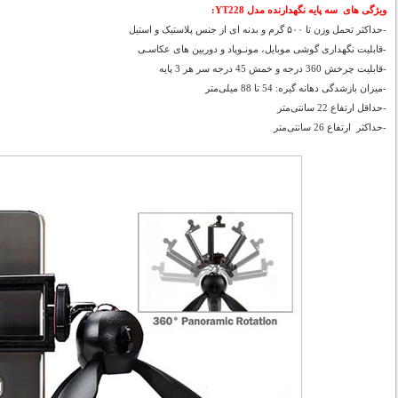
ویژگی های سه پایه نگهدارنده مدل YT228:
-حداکثر تحمل وزن تا ۵۰۰ گرم و بدنه ای از جنس پلاستیک و استیل
-قابلیت نگهداری گوشی موبایل، مونـوپاد و دوربین های عکاسـی
-قابلیت چرخش 360 درجه و خمش 45 درجه سر هر 3 پایه
-میزان بازشدگی دهانه گیره: 54 تا 88 میلی‌متر
-حداقل ارتفاع 22 سانتی‌متر
-حداکثر ارتفاع 26 سانتی‌متر