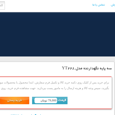
وش
تماس با ما
سه پایه نگهدارنده مدل YT228
براي خريد پس از کليک روي دکمه خريد کالا و تکميل فرم سفارش، ابتدا محصول يا محصولات مورد
بگيريد، سپس وجه کالا و هزينه ارسال را به مامور پست بپردازيد. جهت مشاهده فرم خريد، روي دک
79,000 تومان