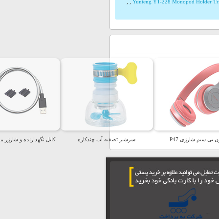
,
,
Yunteng YT-228 Monopod Holder Tr
 بی سیم شارژی P47
سرشیر تصفیه آب چندکاره
کابل نگهدارنده و شارژر موبای