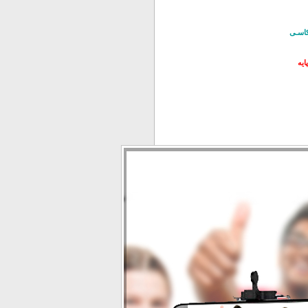
کاسـی