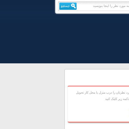
 نظرتان را درب منزل يا محل کار تحويل
مه زير کليک کنيد