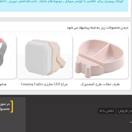
کوچک رومیزی برای عکاسی با گوشی موبایل
,
مونوپادهای یانتنگ
,
ثابت‌نگه‌داشتن دوربین
,
ipod
دیدن محصولات زیر به شما پیشنهاد می شود
ظرف تنقلات طرح کفشدوزک
چراغ LED شارژی Camping Lights
هدفون
در فروش
تماس با ما
ت