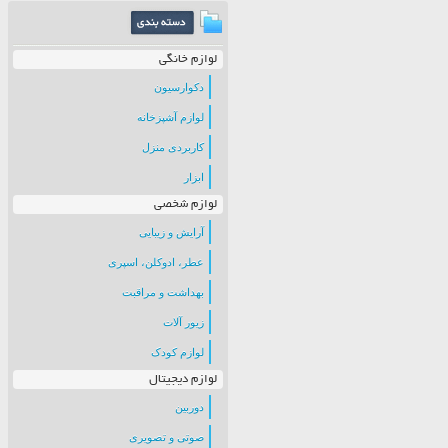
لوازم خانگی
دکوارسیون
لوازم آشپزخانه
کاربردی منزل
ابزار
لوازم شخصی
آرایش و زیبایی
عطر، ادوکلن، اسپری
بهداشت و مراقبت
زیور آلات
لوازم کودک
لوازم دیجیتال
دوربین
صوتی و تصویری