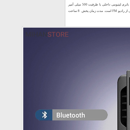
دارای کلیدهای فیزیکی جهت روشن و خاموش کردن، مدیریت موسیقی و … تامین انرژی توسط باتری لیتیومی داخلی با ظرفیت 500 میلی آمپر
امکان شارژ مجدد دستگاه توسط پورت MicroUSB و کابل همراه مجهز به نشانگر LED، با پشتیبانی از رادیو FM است. مدت زمان پخش 8 ساعت