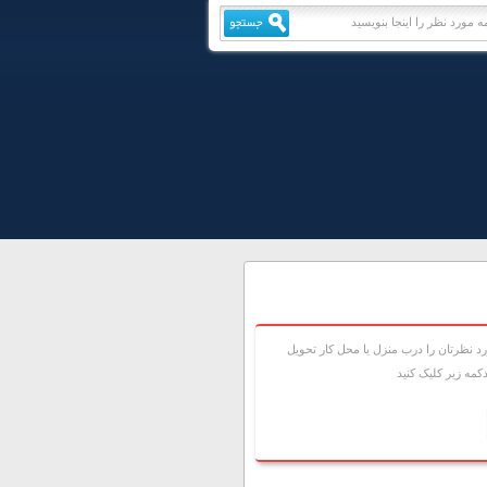
 نظرتان را درب منزل يا محل کار تحويل
مه زير کليک کنيد