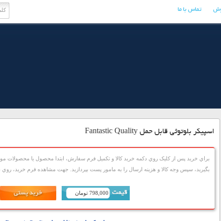
وش
تماس با ما
اسپیکر بلوتوثی قابل حمل Fantastic Quality
براي خريد پس از کليک روي دکمه خريد کالا و تکميل فرم سفارش، ابتدا محصول يا محصولات مورد
بگيريد، سپس وجه کالا و هزينه ارسال را به مامور پست بپردازيد. جهت مشاهده فرم خريد، روي دک
798,000 تومان