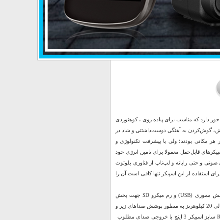
یا گریت نایس طراحی زیبا و جمع و جور دارد که مناسب برای پیاده روی ، کوهنوردی
ش، گوش‌کردن به آهنگی دوست‌داشتنی و شاد در
هر مکانی بودند؛ ولی با پیشرفت تکنولوژی و
پیکرهای قابل‌حمل معمولا برای تامین انرژی خود
 صوتی و حتی رایانه و لپ‌تاپ از فناوری بلوتوث
رای استفاده از این اسپیکر تنها کافی است آن را
نحوه ی اتصال به صورت بی سیم توسط بلوتوث با محدوده ی عملکرد 10 متر، با پشتیبانی از فلش مموری (USB) و رم میکرو SD جهت پخش
موسیقی حداکثر حجم حافظه قابل پشتیبانی 32 گیگابایت، پاسخ فرکانسی در محدوده ی 100 هرتز الی 20 کیلوهرتز به منظور پوشش صداهای زیر و
بم جنس بدنه از پلاستیک با کیفیت ABS ، دارای دسته جهت حمل آسان و مجهز به نورپردازی RGB سایز اسپیکر 3 اینچ با خروجی صدای مطلوب