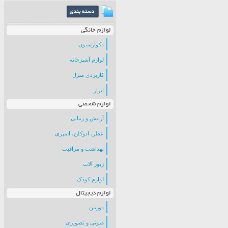
لوازم خانگی
دکوارسیون
لوازم آشپزخانه
کاربردی منزل
ابزار
لوازم شخصی
آرایش و زیبایی
عطر، ادوکلن، اسپری
بهداشت و مراقبت
زیور آلات
لوازم کودک
لوازم دیجیتال
دوربین
صوتی و تصویری