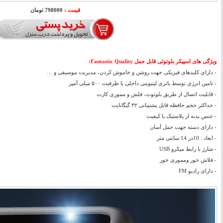
قیمت :
798000 تومان
ویژگی های
اسپیکر بلوتوثی قابل حمل Fantastic Quality:
- دارای کلیدهای فیزیکی جهت روشن و خاموش کردن، مدیریت موسیقی و …
- تامین انرژی توسط باتری لیتیومی داخلی با ظرفیت ۵۰۰ میلی آمپر
- قابلیت اتصال از طریق بلوتوث، فلش و مموری کارت
- حداکثر حجم حافظه قابل پشتیبانی ۳۲ گیگابایت
- جنس بدنه از پلاستیک با کیفیت
- دارای دسته جهت حمل آسان
- ابعاد : 10در 14 سانتی متر
- شارژ با رابط میکرو USB
- فلاش خور ومموری خور
- دارای رادیو FM