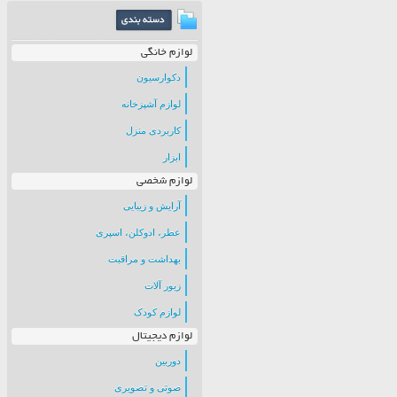
لوازم خانگی
دکوارسیون
لوازم آشپزخانه
کاربردی منزل
ابزار
لوازم شخصی
آرایش و زیبایی
عطر، ادوکلن، اسپری
بهداشت و مراقبت
زیور آلات
لوازم کودک
لوازم دیجیتال
دوربین
صوتی و تصویری