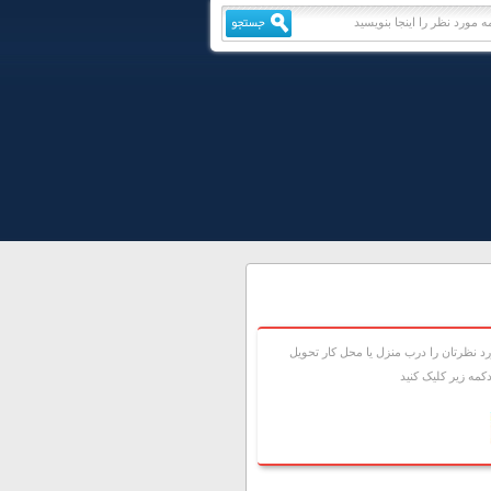
 نظرتان را درب منزل يا محل کار تحويل
مه زير کليک کنيد