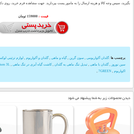
بگیرید، سپس وجه کالا و هزینه ارسال را به مامور پست بپردازید. جهت مشاهده فرم خرید، روی دکمه
قیمت :
000
159
تومان
برچسب ها
:
گلدان آکواریومی
,
سون گرین
,
گیاه و ماهی
,
گلدان و آکواریوم
,
لوازم تزئینی لوک
سین نوروز
,
گلدان با ماهی
,
تبدیل تنگ ماهی به گلدان
,
کاشت گیاه آبزی در تنگ ماهی
,
rium 3L
اکواریوم
,
7GREEN
,
دیدن محصولات زیر به شما پیشنهاد می شود