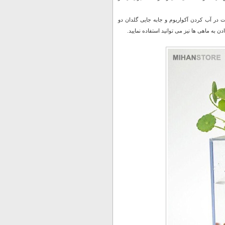
15*15 سانتی متر است که برای سهولت در آب کردن آکواریوم و جابه جایی گلدان دو