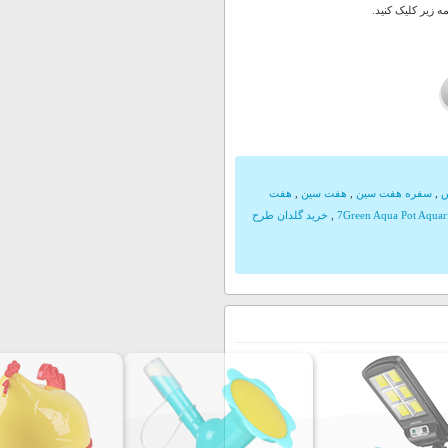
 زیر کلیک کنید.
س
,
سفره هفت سین
,
هفت سین
,
هفت
7Green Aqua Pot Aqua
,
خرید گلدان طرح