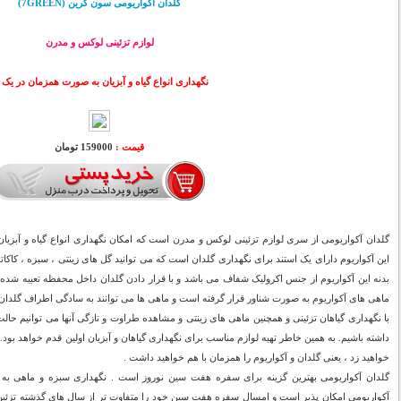
گلدان آکواریومی سون گرین (7GREEN)
لوازم تزئینی لوکس و مدرن
نگهداری انواع گیاه و آبزیان به صورت همزمان در یک 
قیمت :
159000 تومان
گلدان آکواریومی از سری لوازم تزئینی لوکس و مدرن است که امکان نگهداری انواع گیاه و آبزیا
این آکواریوم دارای یک استند برای نگهداری گلدان است که می توانید گل های زینتی ، سبزه ، کاکاتو
بدنه این آکواریوم از جنس اکرولیک شفاف می باشد و با قرار دادن گلدان داخل محفظه تعبیه شده 
ماهی های آکواریوم به صورت شناور قرار گرفته است و ماهی ها می توانند به سادگی اطراف گلدان
با نگهداری گیاهان تزئینی و همچنین ماهی های زینتی و مشاهده طراوت و تازگی آنها می توانیم حال
داشته باشیم. به همین خاطر تهیه لوازم مناسب برای نگهداری گیاهان و آبزیان اولین قدم خواهد بود. 
خواهید زد ، یعنی گلدان و آکواریوم را همزمان با هم خواهید داشت .
گلدان آکواریومی بهترین گزینه برای سفره هفت سین نوروز است . نگهداری سبزه و ماهی ب
آکواریومی امکان پذیر است و امسال سفره هفت سین خود را متفاوت تر از سال های گذشته تزئین 