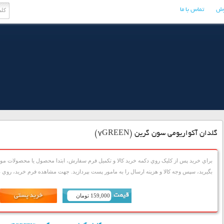
وش
تماس با ما
گلدان آکواریومی سون گرین (7GREEN)
براي خريد پس از کليک روي دکمه خريد کالا و تکميل فرم سفارش، ابتدا محصول يا محصولات مورد
بگيريد، سپس وجه کالا و هزينه ارسال را به مامور پست بپردازيد. جهت مشاهده فرم خريد، روي دک
159,000 تومان