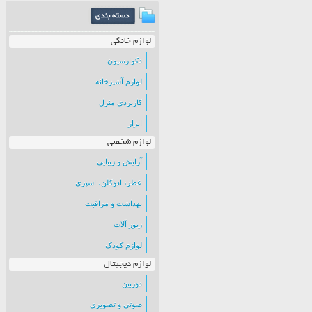
لوازم خانگی
دکوارسیون
لوازم آشپزخانه
کاربردی منزل
ابزار
لوازم شخصی
آرایش و زیبایی
عطر، ادوکلن، اسپری
بهداشت و مراقبت
زیور آلات
لوازم کودک
لوازم دیجیتال
دوربین
صوتی و تصویری