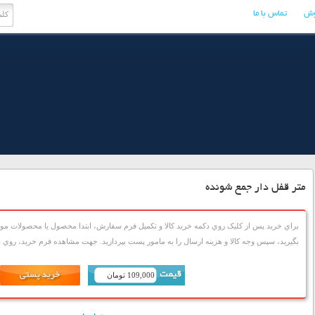
وش
تماس با ما
متر قفل دار جمع شونده
براي خريد پس از کليک روي دکمه خريد کالا و تکميل فرم سفارش، ابتدا محصول يا محصولات مورد
بگيريد، سپس وجه کالا و هزينه ارسال را به مامور پست بپردازيد. جهت مشاهده فرم خريد، روي دک
109,000 تومان