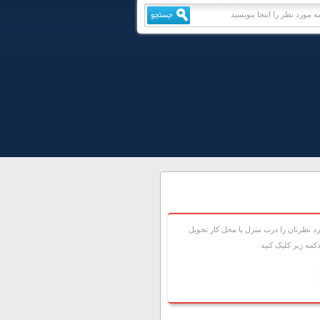
 نظرتان را درب منزل يا محل کار تحويل
مه زير کليک کنيد