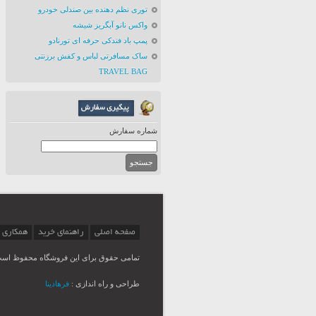
توری نظم دهنده بین صندلی خودرو
واکس نانو آبگریز شیشه
پمپ باد فندکی حرفه ای تورنادو
ساک مسافرتی لباس و کفش برزنتی
TRAVEL BAG
شماره سفارش
صفحه اصلی
راهنمای خرید
همکاری 
تمامی حقوق برای این فروشگاه محفوظ اس
طراحی و راه اندازی :
فرهادینا