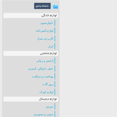
لوازم خانگی
دکوارسیون
لوازم آشپزخانه
کاربردی منزل
ابزار
لوازم شخصی
آرایش و زیبایی
عطر، ادوکلن، اسپری
بهداشت و مراقبت
زیور آلات
لوازم کودک
لوازم دیجیتال
دوربین
صوتی و تصویری