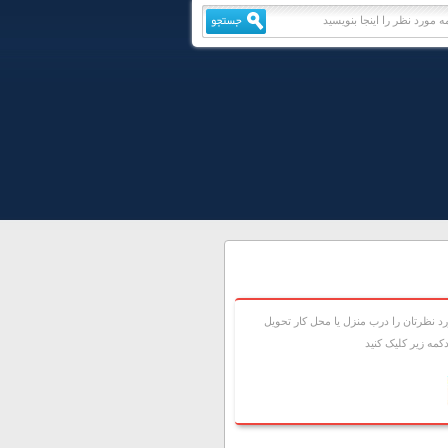
 نظرتان را درب منزل يا محل کار تحويل
مه زير کليک کنيد