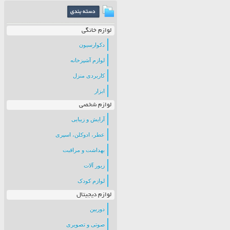
لوازم خانگی
دکوارسیون
لوازم آشپزخانه
کاربردی منزل
ابزار
لوازم شخصی
آرایش و زیبایی
عطر، ادوکلن، اسپری
بهداشت و مراقبت
زیور آلات
لوازم کودک
لوازم دیجیتال
دوربین
صوتی و تصویری