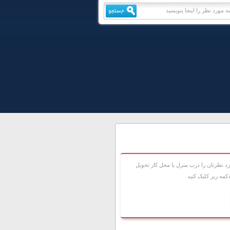
 نظرتان را درب منزل يا محل کار تحويل
مه زير کليک کنيد