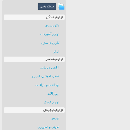
لوازم خانگی
دکوارسیون
لوازم آشپزخانه
کاربردی منزل
ابزار
لوازم شخصی
آرایش و زیبایی
عطر، ادوکلن، اسپری
بهداشت و مراقبت
زیور آلات
لوازم کودک
لوازم دیجیتال
دوربین
صوتی و تصویری