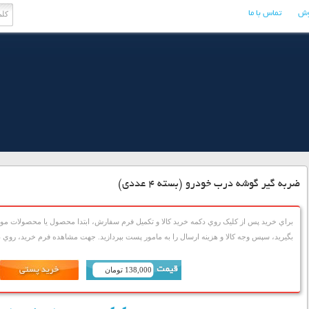
وش
تماس با ما
ضربه گیر گوشه درب خودرو (بسته 4 عددی)
براي خريد پس از کليک روي دکمه خريد کالا و تکميل فرم سفارش، ابتدا محصول يا محصولات مورد
بگيريد، سپس وجه کالا و هزينه ارسال را به مامور پست بپردازيد. جهت مشاهده فرم خريد، روي دک
138,000 تومان