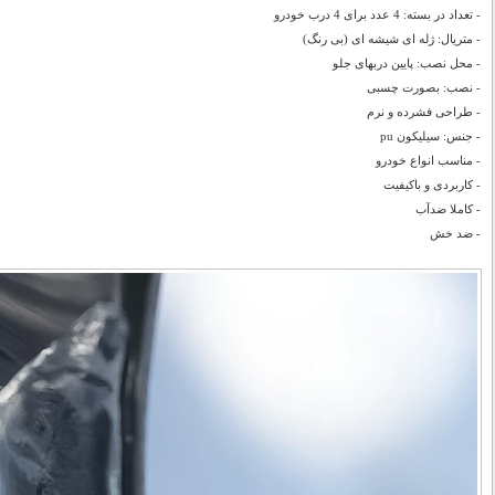
- تعداد در بسته: 4 عدد برای 4 درب خودرو
- متریال: ژله ای شیشه ای (بی رنگ)
- محل نصب: پایین دربهای جلو
- نصب: بصورت چسبی
- طراحی فشرده و نرم
- جنس: سیلیکون pu
- مناسب انواع خودرو
- کاربردی و باکیفیت
- کاملا ضدآب
- ضد خش