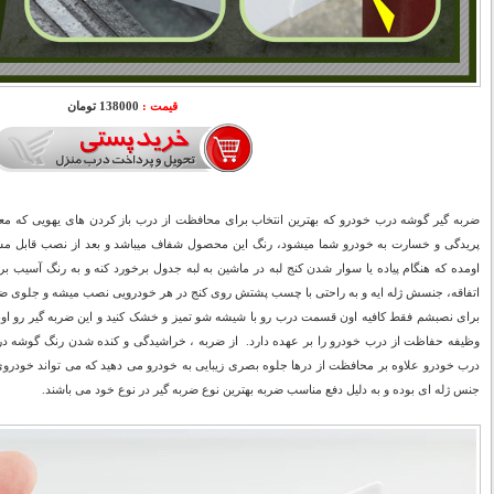
قیمت :
138000 تومان
ضربه گیر گوشه درب خودرو که بهترین انتخاب برای محافظت از درب باز کردن های یهویی که مع
پریدگی و خسارت به خودرو شما میشود، رنگ این محصول شفاف میباشد و بعد از نصب قابل مش
اومده که هنگام پیاده یا سوار شدن کنج لبه در ماشین به لبه جدول برخورد کنه و به رنگ آسیب 
اتفاقه، جنسش ژله ایه و به راحتی با چسب پشتش روی کنج در هر خودرویی نصب میشه و جلوی ضرب
برای نصبشم فقط کافیه اون قسمت درب رو با شیشه شو تمیز و خشک کنید و این ضربه گیر رو او
وظیفه حفاظت از درب خودرو را بر عهده دارد. از ضربه ، خراشیدگی و کنده شدن رنگ گوشه د
درب خودرو علاوه بر محافظت از درها جلوه بصری زیبایی به خودرو می دهید که می تواند خودروی 
جنس ژله ای بوده و به دلیل دفع مناسب ضربه بهترین نوع ضربه گیر در نوع خود می باشند.