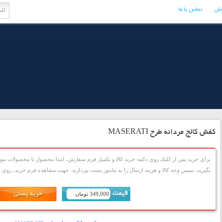
وش
تماس با ما
کفش کالج مردانه طرح MASERATI
براي خريد پس از کليک روي دکمه خريد کالا و تکميل فرم سفارش، ابتدا محصول يا محصولات مورد
بگيريد، سپس وجه کالا و هزينه ارسال را به مامور پست بپردازيد. جهت مشاهده فرم خريد، روي دک
349,000 تومان