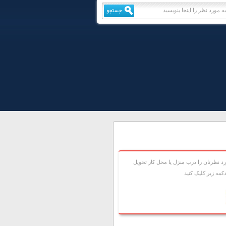
 نظرتان را درب منزل يا محل کار تحويل
مه زير کليک کنيد