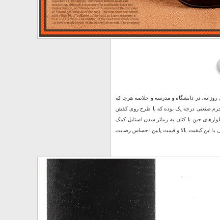
 روزانه، در دانشگاه و مدرسه و خلاصه هرجا که
با باشد هم راحت. کفش کالج مردانه طرح MASERATI جنس رویه چرم صنعتی درجه یک بوده که با طرح روی کفش
ر‌های جین یا کتان به زیبا‌تر شدن استایل کمک
44 عرضه شده اند و قطعا از خرید آن با این کیفیت بالا و قیمت پایین احساس رضایت