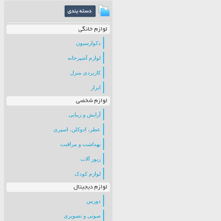
لوازم خانگی
دکوارسیون
لوازم آشپزخانه
کاربردی منزل
ابزار
لوازم شخصی
آرایش و زیبایی
عطر، ادوکلن، اسپری
بهداشت و مراقبت
زیور آلات
لوازم کودک
لوازم دیجیتال
دوربین
صوتی و تصویری