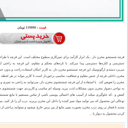
قیمت :
119000 تومان
فرچه شستشو مخزن دار ، یک ابزار کارآمد برای تمیزکاری سطوح مختلف است. این فرچه با طراح
دسترسی و کناره‌ها دسترسی پیدا می‌کند. با تاره‌های محکم و مقاوم، این فرچه به راحتی لکه‌
می‌برد.دسته‌ی ارگونومیک این فرچه شستشو مخزن دار، به کاربر امکان استفاده راحت و بدون 
مخزن داخلی فرچه از جنس مقاوم و شفافیت مناسبی برخوردار است تا کاربر بتواند در هر لحظه 
مخزن را تعویض کند. با استفاده از این فرچه شستشوی مخزن دار، می‌توانید به راحتی به تمیزی
به نواحی دشوار مخزن بدون مشکلات لذت ببرید. وسیله ای مناسب و کاربردی جهت شستشوی ظ
کفش و ..که جلوگیری میکند از آسیب های احتمالی پوستی ناشی از تماس مستقیم با مایع شست
توخالی این محصول که می توانید مواد تمیز کننده را داخل این مخزن بریزید. درب آن را باز کنید، م
ببندید با فشار بر روی درب مخزن بصورت پمپی مایع از بین برس خارج میشود و میتوانید براحتی از 
کردن محصول به دیوار یا ...