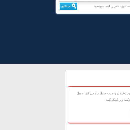
 نظرتان را درب منزل يا محل کار تحويل
مه زير کليک کنيد