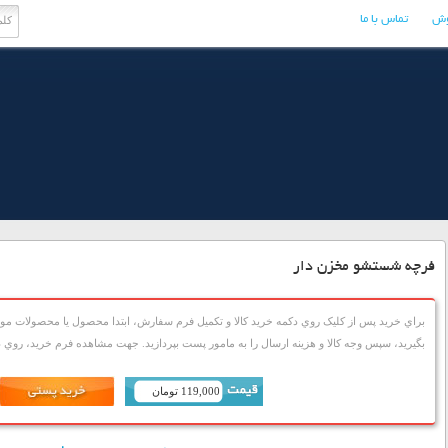
وش
تماس با ما
فرچه شستشو مخزن دار
براي خريد پس از کليک روي دکمه خريد کالا و تکميل فرم سفارش، ابتدا محصول يا محصولات مورد
بگيريد، سپس وجه کالا و هزينه ارسال را به مامور پست بپردازيد. جهت مشاهده فرم خريد، روي دک
119,000 تومان