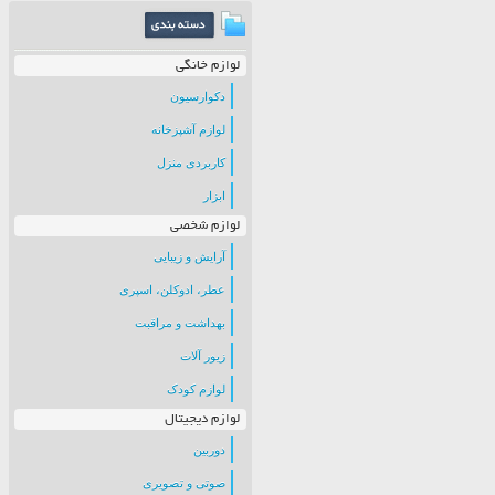
لوازم خانگی
دکوارسیون
لوازم آشپزخانه
کاربردی منزل
ابزار
لوازم شخصی
آرایش و زیبایی
عطر، ادوکلن، اسپری
بهداشت و مراقبت
زیور آلات
لوازم کودک
لوازم دیجیتال
دوربین
صوتی و تصویری