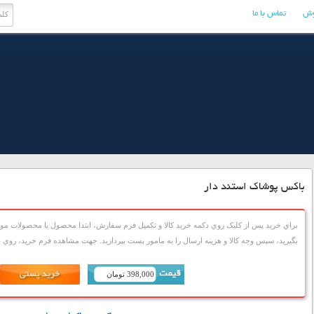
وش
تماس با ما
باکس پوشاک استند دار
براي خريد پس از کليک روي دکمه خريد کالا و تکميل فرم سفارش، ابتدا محصول يا محصولات مورد
بگيريد، سپس وجه کالا و هزينه ارسال را به مامور پست بپردازيد. جهت مشاهده فرم خريد، روي دک
398,000 تومان