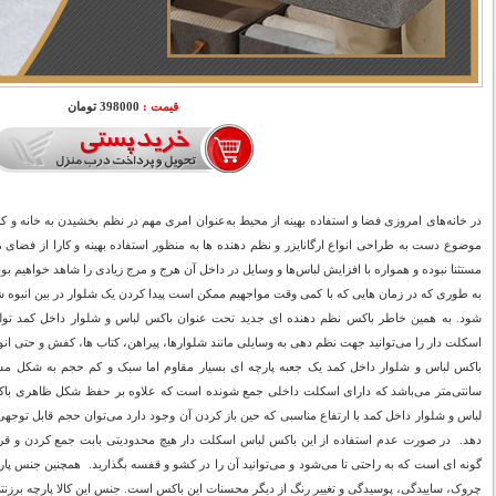
قیمت :
398000 تومان
در خانه‌های امروزی فضا و استفاده بهینه از محیط به‌عنوان امری مهم در نظم بخشیدن به خانه و ک
موضوع دست به طراحی انواع ارگانایزر و نظم دهنده ها به‌ منظور استفاده بهینه و کارا از فضای مور
مستثنا نبوده و همواره با افزایش لباس‌ها و وسایل در داخل آن هرج‌ و مرج زیادی را شاهد خواهیم بود
به ‌طوری‌ که در زمان ‌هایی که با کمی وقت مواجهیم ممکن است پیدا کردن یک شلوار در بین انبوه 
شود. به همین خاطر باکس نظم دهنده ای جدید تحت عنوان باکس لباس و شلوار داخل کمد تولید
اسکلت دار را می‌توانید جهت نظم دهی به وسایلی مانند شلوارها، پیراهن، کتاب ها، کفش و حتی ان
سانتی‌متر می‌باشد که دارای اسکلت داخلی جمع شونده است که علاوه بر حفظ شکل ظاهری باکس،
لباس و شلوار داخل کمد با ارتفاع مناسبی که حین باز کردن آن وجود دارد می‌توان حجم قابل توجهی
دهد. در صورت عدم استفاده از این باکس لباس اسکلت دار هیچ محدودیتی بابت جمع کردن و قرا
گونه ای است که به راحتی تا می‌شود و می‌توانید آن را در کشو و قفسه بگذارید. همچنین جنس پا
چروک، ساییدگی، پوسیدگی و تغییر رنگ از دیگر محسنات این باکس است. جنس این کالا پارچه برزن