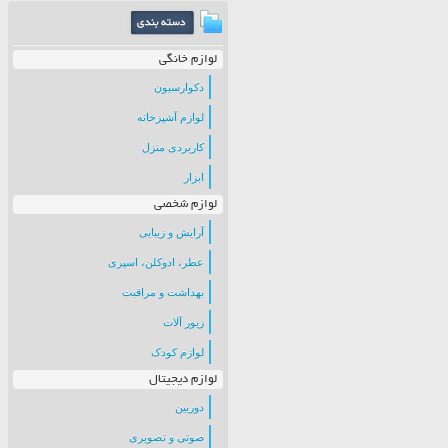
لوازم خانگی
دکوارسیون
لوازم آشپزخانه
کاربردی منزل
ابزار
لوازم شخصی
آرایش و زیبایی
عطر، ادوکلن، اسپری
بهداشت و مراقبت
زیور آلات
لوازم کودک
لوازم دیجیتال
دوربین
صوتی و تصویری