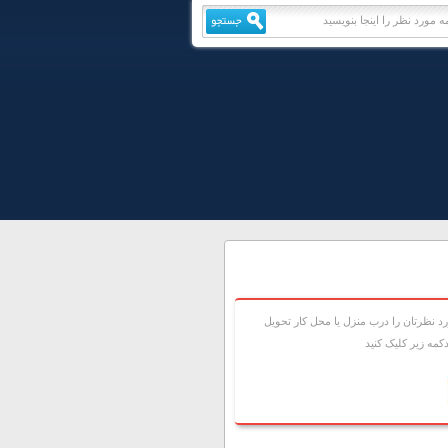
 نظرتان را درب منزل يا محل کار تحويل
مه زير کليک کنيد