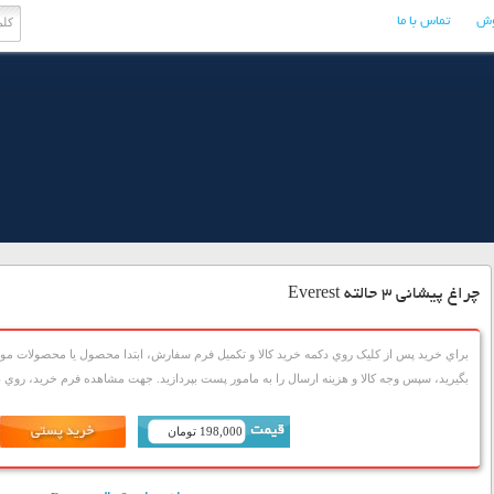
وش
تماس با ما
چراغ پیشانی 3 حالته Everest
براي خريد پس از کليک روي دکمه خريد کالا و تکميل فرم سفارش، ابتدا محصول يا محصولات مورد
بگيريد، سپس وجه کالا و هزينه ارسال را به مامور پست بپردازيد. جهت مشاهده فرم خريد، روي دک
198,000 تومان