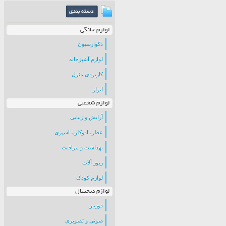
لوازم خانگی
دکوارسیون
لوازم آشپزخانه
کاربردی منزل
ابزار
لوازم شخصی
آرایش و زیبایی
عطر، ادوکلن، اسپری
بهداشت و مراقبت
زیور آلات
لوازم کودک
لوازم دیجیتال
دوربین
صوتی و تصویری