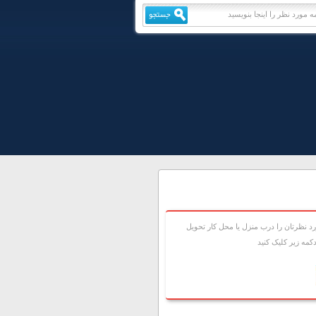
 نظرتان را درب منزل يا محل کار تحويل
مه زير کليک کنيد