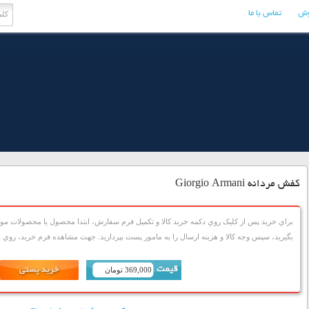
وش
تماس با ما
کفش مردانه Giorgio Armani
براي خريد پس از کليک روي دکمه خريد کالا و تکميل فرم سفارش، ابتدا محصول يا محصولات مورد
بگيريد، سپس وجه کالا و هزينه ارسال را به مامور پست بپردازيد. جهت مشاهده فرم خريد، روي دک
369,000 تومان