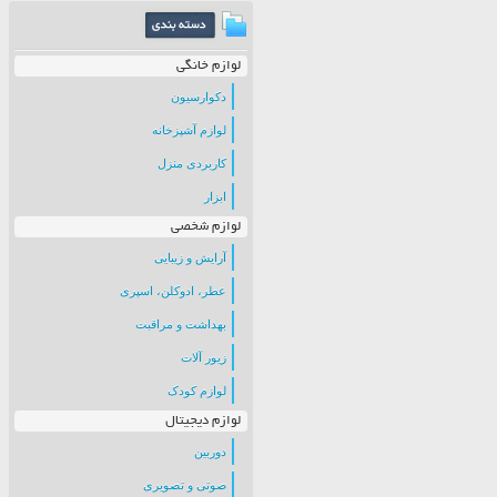
لوازم خانگی
دکوارسیون
لوازم آشپزخانه
کاربردی منزل
ابزار
لوازم شخصی
آرایش و زیبایی
عطر، ادوکلن، اسپری
بهداشت و مراقبت
زیور آلات
لوازم کودک
لوازم دیجیتال
دوربین
صوتی و تصویری