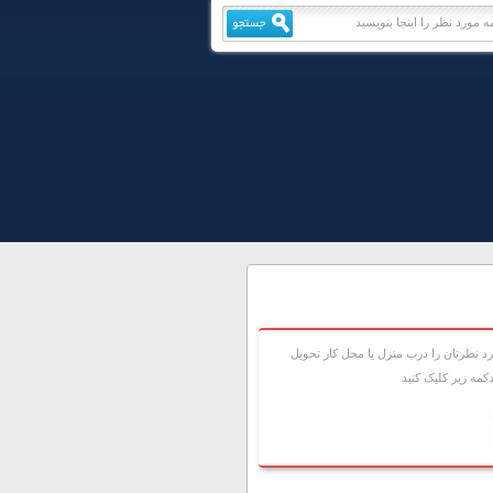
 نظرتان را درب منزل يا محل کار تحويل
مه زير کليک کنيد