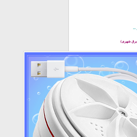
..
ا برق شهری)