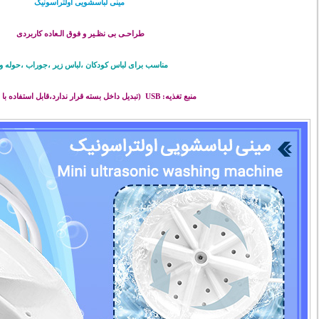
مینی لباسشویی اولتراسونیک
طراحـی بی نظـیر و فوق الـعاده کاربردی
مناسب برای لباس کودکان ،لباس زیر ،جوراب ،حوله و .
منبع تغذیه: USB
(تبدیل داخل بسته قرار ندارد،قابل استفاده ب