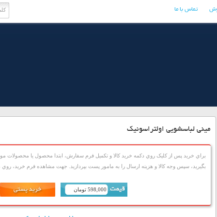
وش
تماس با ما
مینی لباسشویی اولتراسونیک
براي خريد پس از کليک روي دکمه خريد کالا و تکميل فرم سفارش، ابتدا محصول يا محصولات مورد
بگيريد، سپس وجه کالا و هزينه ارسال را به مامور پست بپردازيد. جهت مشاهده فرم خريد، روي دک
598,000 تومان