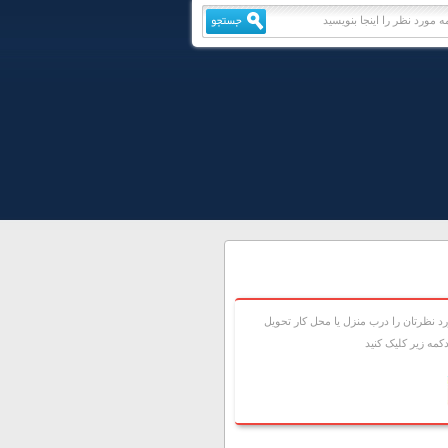
 نظرتان را درب منزل يا محل کار تحويل
مه زير کليک کنيد