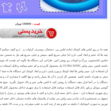
قیمت :
598000 تومان
همه ما در روز لباس های کوچک (مانند لباس زیر، دستمال، روسری، کراوات و ...) رو کثیف میکنیم
بچه ها که حجم و ابعاد کمی دارن اما خیلی سریع کثیف میشن و خیلی سریع هم نیاز به شستن مجدد 
ماشین لباسشویی بزرگ و اتومات رو روشن کنین. طراحی این دستگاه ها بگونه ای هست که بتونین
داشته باشین. مینی واش ULTRA SONIC یک محصول کاربردی و کم حجم میباشد و 
آن استفاده کرد. مینی واش ها ابعاد کوچک و وزن پایینی دارن و ابعاد کوچک این دستگاه ها به شما
سفر به همراه داشته باشید. همچنین کار کردن با آن ها بسیار راحته و تنها کافیه تا مقداری آب 
برق شهری استفاده کرد - تبدیل داخل بسته قرار ندارد) و البته با تبدیل های موجود در منزل یا باز
تسهیل در شستشو و ثابت ماندن مینی واش می توانید از پلاستیک های مکنده چسبان داخل جعبه استفا
توربین به صورت اتوماتیک 2 دقیقه به جلو و بعد از چند ثانیه به عقب میچرخد. و در مدت 30 دقیقه برنامه شستشو آن کامل میشود.