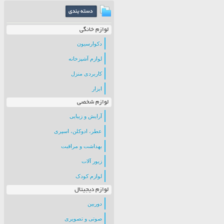
لوازم خانگی
دکوارسیون
لوازم آشپزخانه
کاربردی منزل
ابزار
لوازم شخصی
آرایش و زیبایی
عطر، ادوکلن، اسپری
بهداشت و مراقبت
زیور آلات
لوازم کودک
لوازم دیجیتال
دوربین
صوتی و تصویری