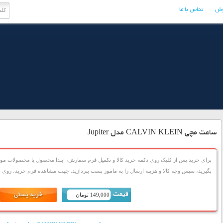
وش
تماس با ما
ساعت مچی CALVIN KLEIN مدل Jupiter
براي خريد پس از کليک روي دکمه خريد کالا و تکميل فرم سفارش، ابتدا محصول يا محصولات مورد
بگيريد، سپس وجه کالا و هزينه ارسال را به مامور پست بپردازيد. جهت مشاهده فرم خريد، روي دک
149,000 تومان