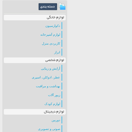
لوازم خانگی
دکوارسیون
لوازم آشپزخانه
کاربردی منزل
ابزار
لوازم شخصی
آرایش و زیبایی
عطر، ادوکلن، اسپری
بهداشت و مراقبت
زیور آلات
لوازم کودک
لوازم دیجیتال
دوربین
صوتی و تصویری