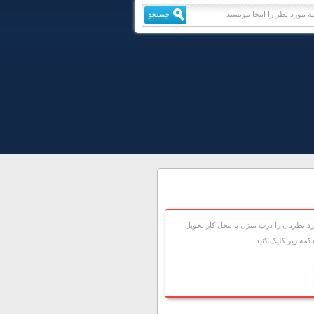
 نظرتان را درب منزل يا محل کار تحويل
مه زير کليک کنيد