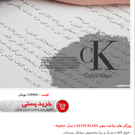
قیمت :
149000 تومان
ویژگی های ساعت مچی CALVIN KLEIN مدل Jupiter:
- فوق العاده شیـک و زیبا مخصوص مشکل پسـندان