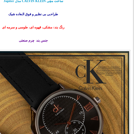
ساعت مچی CALVIN KLEIN مدل Jupiter
طراحـی بی نظـیر و فوق الـعاده شیک
رنگ بند: مشکی، قهوه ای، طوسی و سرمه ای
جنس بند چرم صنعتی