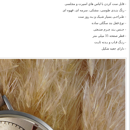
- قابل ست كردن با لباس هاي اسپرت و مجلسی
- رنگ بنـدی طوسی
، مشکی
، سرمه ای
، قهوه ای
- طـراحـی بسیار شـیک و بـه روز ست
- نوع قفل بند سگکی ساده
- جـنس بـند چـرم صنـعتی
- قطر صفحه 35 میلی متر
- رنـگ قـاب و بـدنه ثابـت
- دارای جعبه شکیل