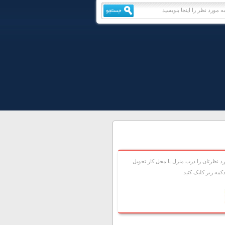
 نظرتان را درب منزل يا محل کار تحويل
مه زير کليک کنيد