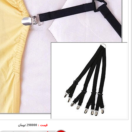
قیمت :
298000 تومان