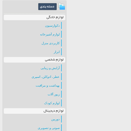
لوازم خانگی
دکوارسیون
لوازم آشپزخانه
کاربردی منزل
ابزار
لوازم شخصی
آرایش و زیبایی
عطر، ادوکلن، اسپری
بهداشت و مراقبت
زیور آلات
لوازم کودک
لوازم دیجیتال
دوربین
صوتی و تصویری