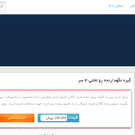
وش
تماس با ما
گیره نگهدارنده رو تختی 4 سر
براي خريد پس از کليک روي دکمه خريد کالا و تکميل فرم سفارش، ابتدا محصول يا محصولات مورد
بگيريد، سپس وجه کالا و هزينه ارسال را به مامور پست بپردازيد. جهت مشاهده فرم خريد، روي دک
298,000 تومان