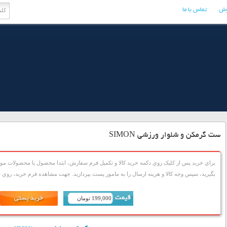
وش
تماس با ما
ست گرمکن و شلوار ورزشی SIMON
براي خريد پس از کليک روي دکمه خريد کالا و تکميل فرم سفارش، ابتدا محصول يا محصولات مورد
بگيريد، سپس وجه کالا و هزينه ارسال را به مامور پست بپردازيد. جهت مشاهده فرم خريد، روي دک
199,000 تومان