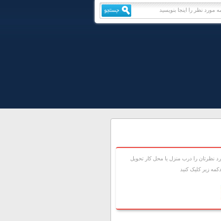
 نظرتان را درب منزل يا محل کار تحويل
مه زير کليک کنيد