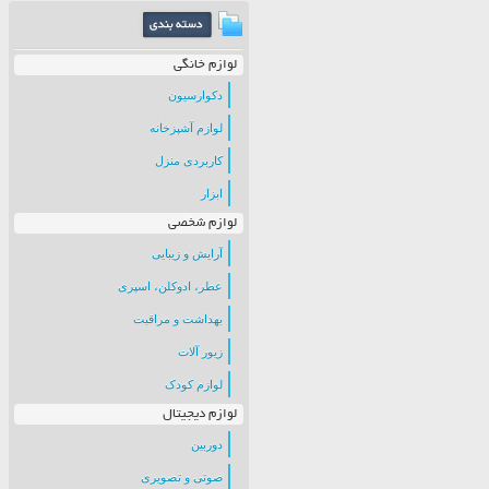
لوازم خانگی
دکوارسیون
لوازم آشپزخانه
کاربردی منزل
ابزار
لوازم شخصی
آرایش و زیبایی
عطر، ادوکلن، اسپری
بهداشت و مراقبت
زیور آلات
لوازم کودک
لوازم دیجیتال
دوربین
صوتی و تصویری