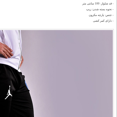
- قد شلوار: 100 سانتی متر
- نحوه بسته شدن: زیپ
- جنس: پارچه مکرون
- دارای کمر کشی