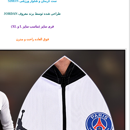
ست گرمکن و شلوار ورزشی SIMON
طراحی شده توسط برند معروف JORDAN
فری سایز (مناسب سایز L و XL)
فوق العاده راحت و مدرن