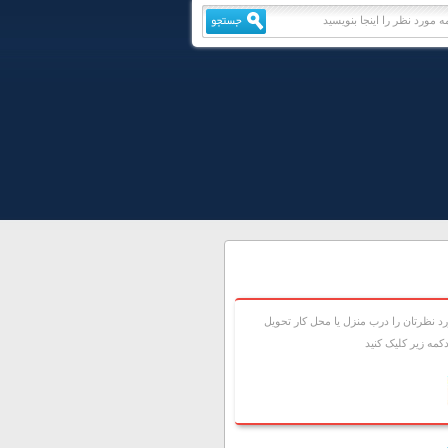
 نظرتان را درب منزل يا محل کار تحويل
مه زير کليک کنيد