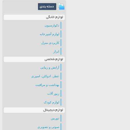
لوازم خانگی
دکوارسیون
لوازم آشپزخانه
کاربردی منزل
ابزار
لوازم شخصی
آرایش و زیبایی
عطر، ادوکلن، اسپری
بهداشت و مراقبت
زیور آلات
لوازم کودک
لوازم دیجیتال
دوربین
صوتی و تصویری