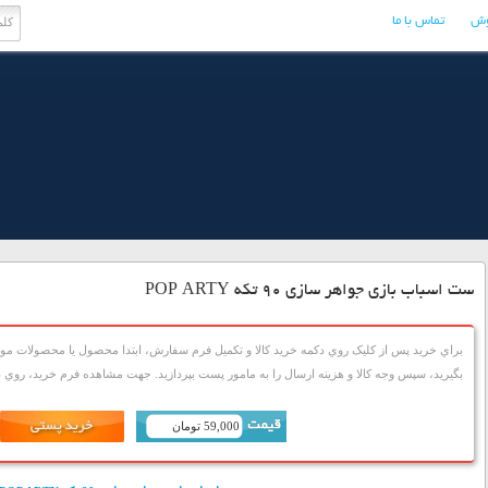
وش
تماس با ما
ست اسباب بازی جواهر سازی 90 تکه POP ARTY
براي خريد پس از کليک روي دکمه خريد کالا و تکميل فرم سفارش، ابتدا محصول يا محصولات مورد
بگيريد، سپس وجه کالا و هزينه ارسال را به مامور پست بپردازيد. جهت مشاهده فرم خريد، روي دک
59,000 تومان