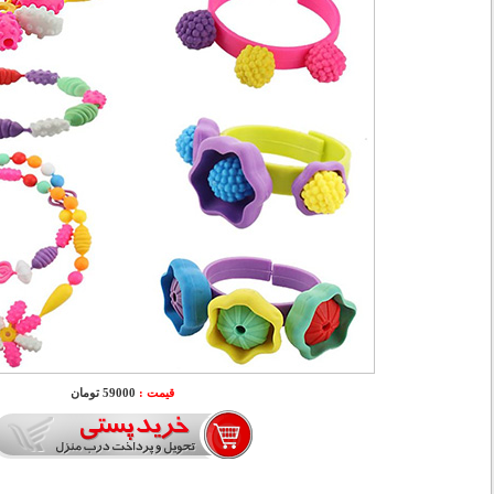
قیمت :
59000 تومان