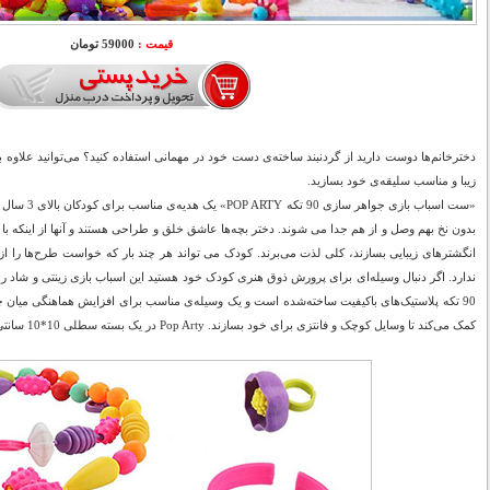
قیمت :
59000 تومان
دخترخانم‌ها دوست دارید از گردنبند ساخته‌ی دست خود در مهمانی استفاده کنید؟ می‌توانید علاوه بر
زیبا و مناسب سلیقه‌ی خود بسازید.
«ست اسباب بازی جواهر سازی 90 تکه POP ARTY» یک هدیه‌ی مناسب برای کودکان بالای 3 سال و عاشق جواهرات است. این مهره
بدون نخ بهم وصل و از هم جدا می شوند. دختر بچه‌ها عاشق خلق و طراحی هستند و آنها از اینکه با 
انگشتر‌های زیبایی بسازند، کلی لذت می‌برند. کودک می تواند هر چند بار که خواست طرح‌ها را ا
ندارد.
اگر دنبال وسیله‌ای برای پرورش ذوق هنری کودک خود هستید این اسباب بازی زینتی و شاد را ب
90 تکه پلاستیک‌های باکیفیت ساخته‌شده است و یک وسیله‌ی مناسب برای افزایش هماهنگی میان
کمک می‌کند تا وسایل کوچک و فانتزی برای خود بسازند. Pop Arty در یک بسته سطلی 10*10 سانتی‌متر قرار گرفته است.