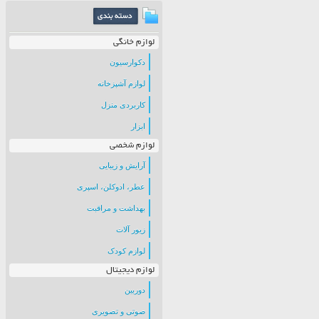
لوازم خانگی
دکوارسیون
لوازم آشپزخانه
کاربردی منزل
ابزار
لوازم شخصی
آرایش و زیبایی
عطر، ادوکلن، اسپری
بهداشت و مراقبت
زیور آلات
لوازم کودک
لوازم دیجیتال
دوربین
صوتی و تصویری