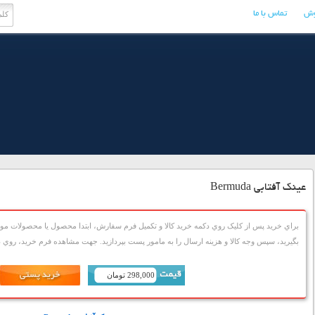
وش
تماس با ما
عینک آفتابی Bermuda
براي خريد پس از کليک روي دکمه خريد کالا و تکميل فرم سفارش، ابتدا محصول يا محصولات مورد
بگيريد، سپس وجه کالا و هزينه ارسال را به مامور پست بپردازيد. جهت مشاهده فرم خريد، روي دک
298,000 تومان