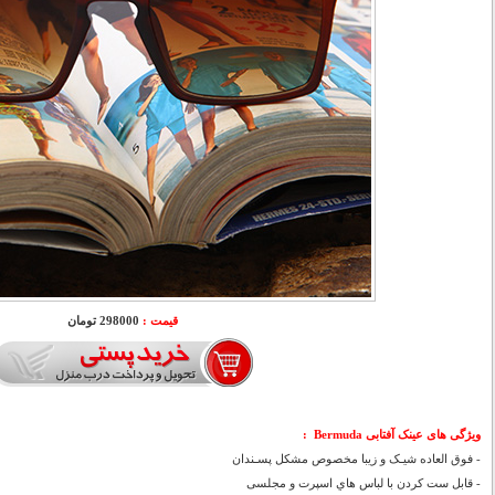
قیمت :
298000 تومان
ویژگی های عینک آفتابی Bermuda :
- فوق العاده شیـک و زیبا مخصوص مشکل پسـندان
- قابل ست كردن با لباس هاي اسپرت و مجلسی