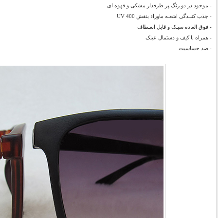
- موجود در دو رنگ پر طرفدار مشکی و قهوه ای
- جذب کننـدگی اشعـه ماوراء بنفش UV 400
- فوق العاده سبـک و قابل انعـطاف
- همراه با کیف و دستمال عینک
- ضد حساسیت