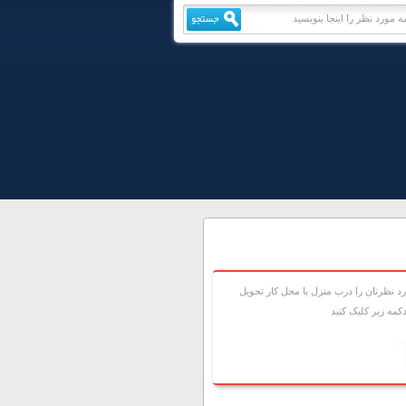
 نظرتان را درب منزل يا محل کار تحويل
مه زير کليک کنيد