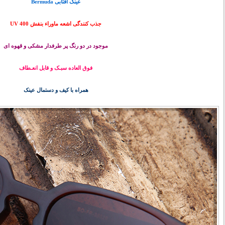
عینک آفتابی Bermuda
جذب کنندگی اشعه ماوراء بنفش UV 400
موجود در دو رنگ پر طرفدار مشکی و قهوه ای
فوق العاده سبـک و قابل انعـطاف
همراه با کیف و دستمال عینک