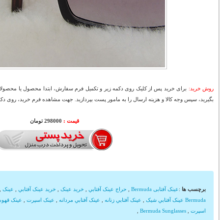
روش خرید:
برای خرید پس از کلیک روی دکمه زیر و تکمیل فرم سفارش، ابتدا محصول یا محصولات
بگیرید، سپس وجه کالا و هزینه ارسال را به مامور پست بپردازید. جهت مشاهده فرم خرید، روی دکمه
قیمت :
298000 تومان
برچسب ها
:
عینک آفتابی Bermuda
,
حراج عينک آفتابي
,
خريد عينک
,
خريد عينک آفتابي
,
عينک
,
Bermuda عينک آفتابي شیک
,
عينک آفتابي زنانه
,
عينک آفتابي مردانه
,
عينک اسپرت
,
عينک قهوه
اسپرت
,
Bermuda Sunglasses
,