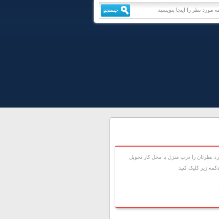
 نظرتان را درب منزل يا محل کار تحويل
مه زير کليک کنيد