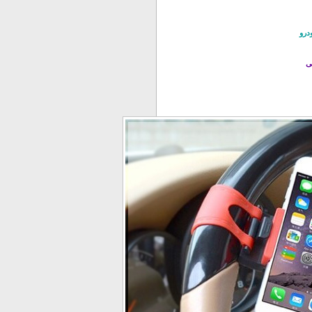
درو
ی