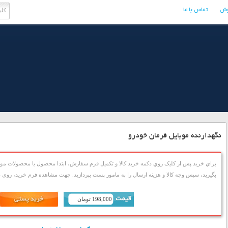
وش
تماس با ما
نگهدارنده موبایل فرمان خودرو
براي خريد پس از کليک روي دکمه خريد کالا و تکميل فرم سفارش، ابتدا محصول يا محصولات مورد
بگيريد، سپس وجه کالا و هزينه ارسال را به مامور پست بپردازيد. جهت مشاهده فرم خريد، روي دک
198,000 تومان