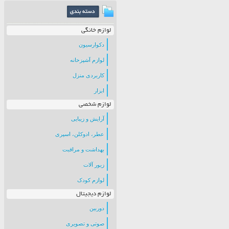
لوازم خانگی
دکوارسیون
لوازم آشپزخانه
کاربردی منزل
ابزار
لوازم شخصی
آرایش و زیبایی
عطر، ادوکلن، اسپری
بهداشت و مراقبت
زیور آلات
لوازم کودک
لوازم دیجیتال
دوربین
صوتی و تصویری