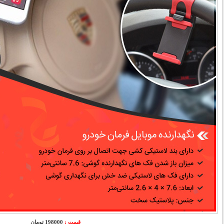
قیمت :
198000 تومان