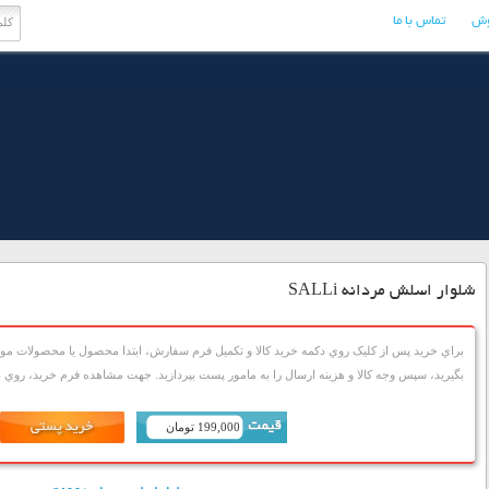
وش
تماس با ما
شلوار اسلش مردانه SALLi
براي خريد پس از کليک روي دکمه خريد کالا و تکميل فرم سفارش، ابتدا محصول يا محصولات مورد
بگيريد، سپس وجه کالا و هزينه ارسال را به مامور پست بپردازيد. جهت مشاهده فرم خريد، روي دک
199,000 تومان