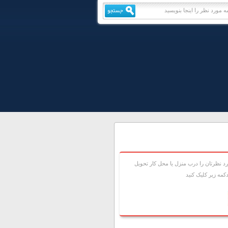
 نظرتان را درب منزل يا محل کار تحويل
مه زير کليک کنيد