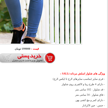
قیمت :
199000 تومان
ویژگی های شلوار اسلش مردانه SALLi :
- فری سایز (مناسب سایزهای لارج تا ایکس لارج)
- دارای 4 طرح زیبا و لاکچری روی شلوار
- قد شلوار : 102 سانتی متر
- فاق شلوار : 34 سانتی متر
- دارای کمر و مچ کشی پهن
- جنس : جین لاکرادار