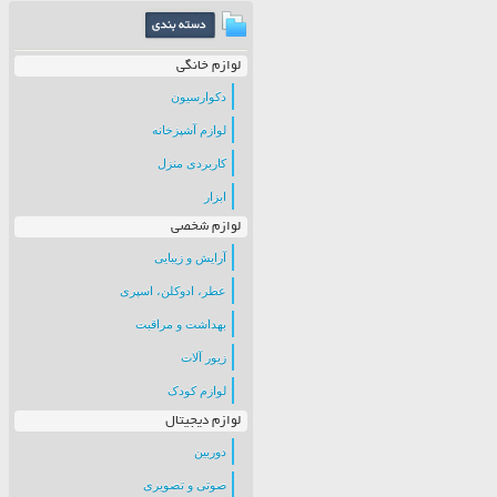
لوازم خانگی
دکوارسیون
لوازم آشپزخانه
کاربردی منزل
ابزار
لوازم شخصی
آرایش و زیبایی
عطر، ادوکلن، اسپری
بهداشت و مراقبت
زیور آلات
لوازم کودک
لوازم دیجیتال
دوربین
صوتی و تصویری