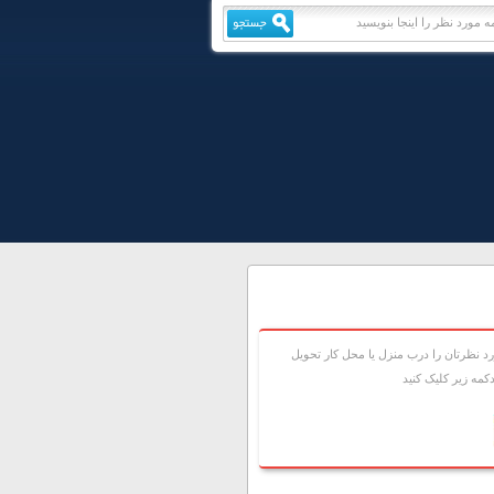
 نظرتان را درب منزل يا محل کار تحويل
مه زير کليک کنيد