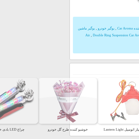
Car Aro
,
بوگیر خودرو
,
بوگیر ماشین
Air
,
Double Ring Suspension Car A
مبیل Lantern Light
خوشبو کننده طرح گل خودرو
چراغ LED بادی خودرو