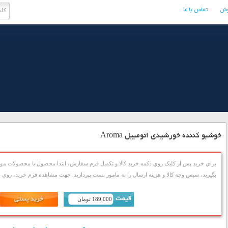
وش
تماس با ما
خوشبو کننده خورشیدی اتومبیل Aroma
براي خريد پس از کليک روي دکمه خريد کالا و تکميل فرم سفارش، ابتدا محصول يا محصولات مورد
بگيريد، سپس وجه کالا و هزينه ارسال را به مامور پست بپردازيد. جهت مشاهده فرم خريد، روي دک
189,000 تومان