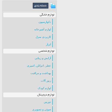
لوازم خانگی
دکوارسیون
لوازم آشپزخانه
کاربردی منزل
ابزار
لوازم شخصی
آرایش و زیبایی
عطر، ادوکلن، اسپری
بهداشت و مراقبت
زیور آلات
لوازم کودک
لوازم دیجیتال
دوربین
صوتی و تصویری