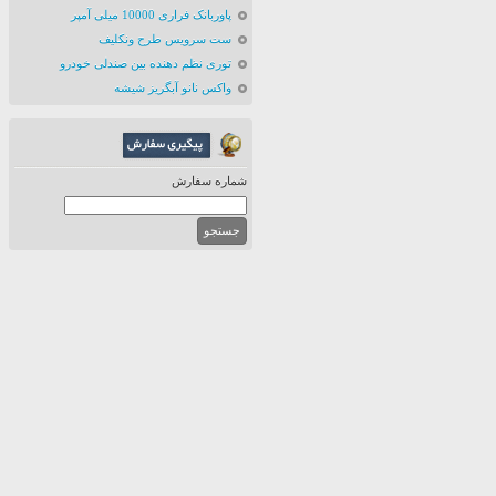
پاوربانک فراری 10000 میلی آمپر
ست سرویس طرح ونکلیف
توری نظم دهنده بین صندلی خودرو
واکس نانو آبگریز شیشه
شماره سفارش