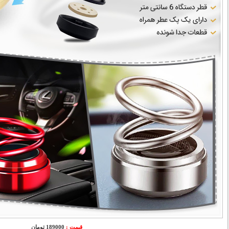
قیمت :
189000 تومان