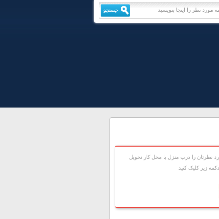
 نظرتان را درب منزل يا محل کار تحويل
مه زير کليک کنيد