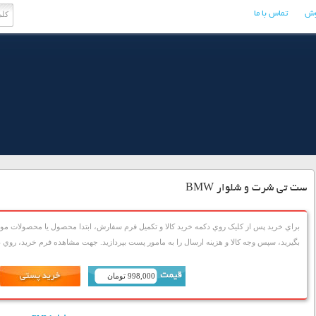
وش
تماس با ما
ست تی شرت و شلوار BMW
براي خريد پس از کليک روي دکمه خريد کالا و تکميل فرم سفارش، ابتدا محصول يا محصولات مورد
بگيريد، سپس وجه کالا و هزينه ارسال را به مامور پست بپردازيد. جهت مشاهده فرم خريد، روي دک
998,000 تومان