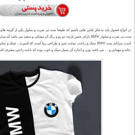
در انواع فصول باید به فکر لباس هایی باشیم که طبیعتا ست تی شرت و شلوار یکی از گزینه های پ
ست تی شرت و شلوار BMW دارای جنس پارچه دو رو و رنگ آن مشکی و سفید می باش
است. مزايای ست BMW سبک و راحت, دوخت تميز و طراحی زیبا است که اسپرت ، شیک
,خانه و مهمانی و … می باشد. وزن و اندازه آن بسیار سبک و خوب بوده که باعث راحتی مصرف کنن