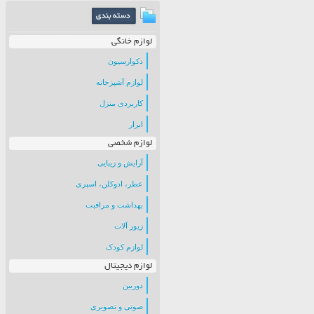
لوازم خانگی
دکوارسیون
لوازم آشپزخانه
کاربردی منزل
ابزار
لوازم شخصی
آرایش و زیبایی
عطر، ادوکلن، اسپری
بهداشت و مراقبت
زیور آلات
لوازم کودک
لوازم دیجیتال
دوربین
صوتی و تصویری