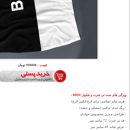
قیمت :
998000 تومان
ویژگی های ست تی شرت و شلوار BMW :
- فری سایز (مناسب برای لارج/ایکس لارج)
- رنگ بندی: ترکیبی (مشکی و سفید)
- طراحـی مـدرن مخصـوص جوانـان
- قد تی شرت: 72 سانتی متر
- عرض شانه: 44 سانتی متر