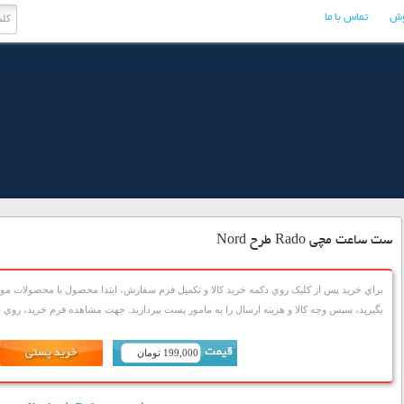
وش
تماس با ما
ست ساعت مچی Rado طرح Nord
براي خريد پس از کليک روي دکمه خريد کالا و تکميل فرم سفارش، ابتدا محصول يا محصولات مورد
بگيريد، سپس وجه کالا و هزينه ارسال را به مامور پست بپردازيد. جهت مشاهده فرم خريد، روي دک
199,000 تومان