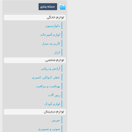
لوازم خانگی
دکوارسیون
لوازم آشپزخانه
کاربردی منزل
ابزار
لوازم شخصی
آرایش و زیبایی
عطر، ادوکلن، اسپری
بهداشت و مراقبت
زیور آلات
لوازم کودک
لوازم دیجیتال
دوربین
صوتی و تصویری