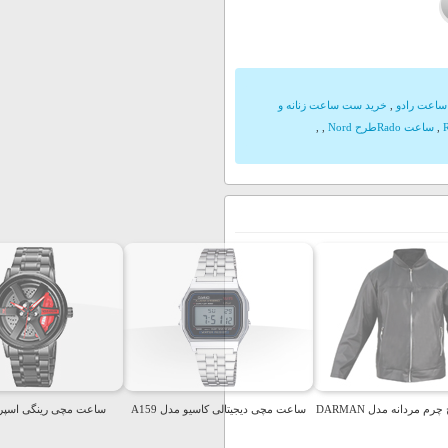
اعت رادو
,
خرید ست ساعت زنانه و
,
ساعت Radoطرح Nord
,
,
م مردانه مدل DARMAN
ساعت مچی دیجیتالی کاسیو مدل A159
ساعت مچی رینگی اسپرت EI