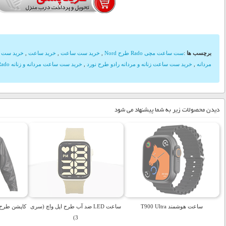
برچسب ها
:
ست ساعت مچی Rado طرح Nord
,
خرید ست ساعت
,
خرید ساعت
,
خرید ست س
مردانه
,
خرید ست ساعت زنانه و مردانه رادو طرح نورد
,
خرید ست ساعت مردانه و زنانه Rado
دیدن محصولات زیر به شما پیشنهاد می شود
ساعت هوشمند T900 Ultra
ساعت LED ضد آب طرح اپل واچ (سری
کاپشن طرح چر
3)