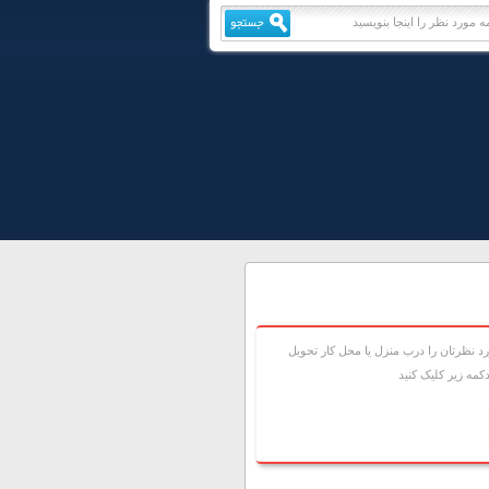
 نظرتان را درب منزل يا محل کار تحويل
مه زير کليک کنيد