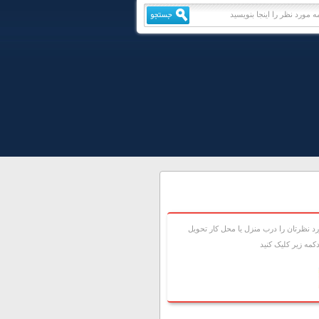
 نظرتان را درب منزل يا محل کار تحويل
مه زير کليک کنيد