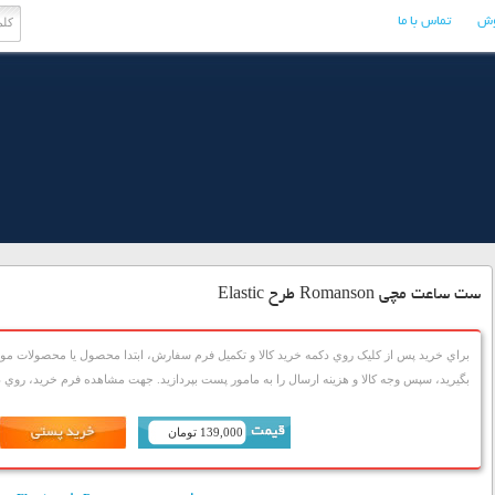
وش
تماس با ما
ست ساعت مچی Romanson طرح Elastic
براي خريد پس از کليک روي دکمه خريد کالا و تکميل فرم سفارش، ابتدا محصول يا محصولات مورد
بگيريد، سپس وجه کالا و هزينه ارسال را به مامور پست بپردازيد. جهت مشاهده فرم خريد، روي دک
139,000 تومان