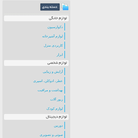
لوازم خانگی
دکوارسیون
لوازم آشپزخانه
کاربردی منزل
ابزار
لوازم شخصی
آرایش و زیبایی
عطر، ادوکلن، اسپری
بهداشت و مراقبت
زیور آلات
لوازم کودک
لوازم دیجیتال
دوربین
صوتی و تصویری