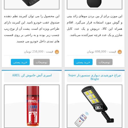
این موزن برای از بین بردن موهای زائد بینی
این محصول را می توان کمربند نظم دهنده
و گوش مورد استفاده قرار می‌گیرد. اقلام
صندوق عقب خودرو نامید. این کمربند دارای
همراه این کالا، درپوش و یک عدد کابل
طراحی ویژه ای است. پشت آن از نوع زیپ
شارژر و یک عدد فرچه تمیزکننده می‌باشد.
چسب زبر بوده و به راحتی بر روی قسمت
های نمدی داخل خودرو می چسبد.
قیمت : 698,000 تومان
قیمت : 258,000 تومان
توضیحات
خرید پستی
توضیحات
خرید پستی
چراغ خورشیدی دیواری سنسوردار Super
اسپری آتش خاموش کن AREL
Bright