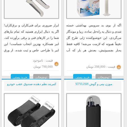
اگه از بوی بد سرویس بهداشتی خسته
ابزار ضروری برای فنی‌کاران و برق‌کاران!
شدی و دنبال یه راه‌حل ساده، زیبا و موندگار
اگر به دنبال ابزاری هستید که تمام نیازهای
می‌گردی، این خوشبوکننده ژلی طرح گل
شما را در کارهای فنی و برقی برآورده کند،
دقیقاً همونه که لازمت می‌شه! کافیه فقط
انبر همه‌کاره بهترین انتخاب شماست! این
یه‌بار بچسبونیش، بعدش هر بار که آب
انبر با طراحی خاص و ثبت شده، از ورق
کشیده می‌شه، یه بوی خوش گل‌گونه پخش
فولاد با آلیاژ مخصوص ساخته شده و به شما
قیمت : ناموجود
می‌شه که حال و هوای دستشویی رو کلاً
قدرت و دقتی بی‌نظیر می‌بخشد.
قیمت : 298,000 تومان
798,000 تومان
عوض می‌کنه. هم واسه توالت ایرانی خوبه،
هم فرنگی. مهم‌تر از همه اینکه هم خوشبو
توضیحات
خرید پستی
توضیحات
خرید پستی
می‌کنه، هم خوشگل!
موزن بینی و گوش STYLISH
کمربند نظم دهنده صندوق عقب خودرو