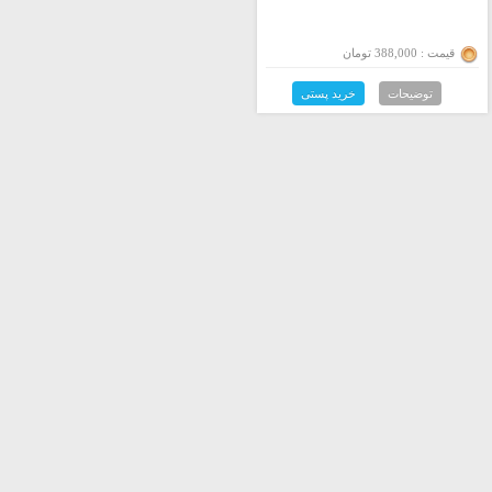
قیمت : 388,000 تومان
توضیحات
خرید پستی