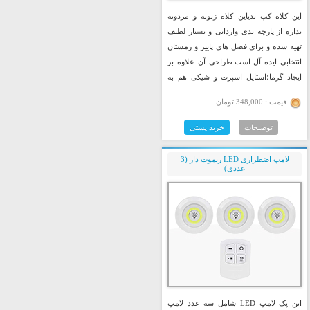
این کلاه کپ تدیاین کلاه زنونه و مردونه
نداره از پارچه تدی وارداتی و بسیار لطیف
تهیه شده و برای فصل های پاییز و زمستان
انتخابی ایده آل است.طراحی آن علاوه بر
ایجاد گرما؛استایل اسپرت و شیکی هم به
ظاهر شما می دهد. در قسمت پشت کلاه
قیمت : 348,000 تومان
بندتنظیم سایز تعبیه شده تا با هر سایز سری
به راحتی فیت شود. این کلاه برای استایل
توضیحات
خرید پستی
های روزانه؛خیابانی و مسافرت انتخابی فوق
العاده است
.
لامپ اضطراری LED ریموت دار (3
عددی)
این پک لامپ LED شامل سه عدد لامپ