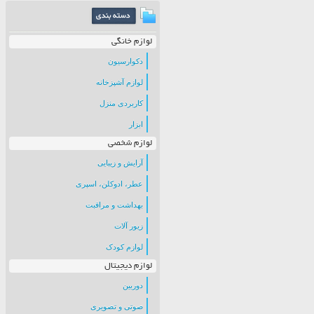
لوازم خانگی
دکوارسیون
لوازم آشپزخانه
کاربردی منزل
ابزار
لوازم شخصی
آرایش و زیبایی
عطر، ادوکلن، اسپری
بهداشت و مراقبت
زیور آلات
لوازم کودک
لوازم دیجیتال
دوربین
صوتی و تصویری