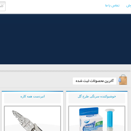
وش
تماس با ما
خوشبوکننده سرنگی طرح گل
انبردست همه کاره