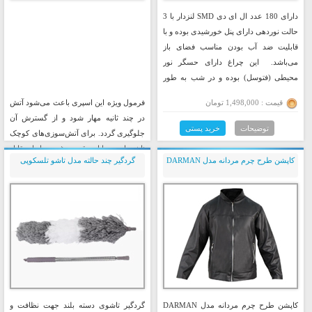
دارای 180 عدد ال ای دی SMD لنز‌دار با 3
حالت نوردهی دارای پنل خورشیدی بوده و با
قابلیت ضد آب بودن مناسب فضای باز
می‌‌باشد. این چراغ دارای حسگر نور
محیطی (فتوسل) بوده و در شب به طور
خودکار روشن می شود.
قیمت : 1,498,000 تومان
فرمول ویژه این اسپری باعث می‌شود آتش
در چند ثانیه مهار شود و از گسترش آن
توضیحات
خرید پستی
جلوگیری گردد. برای آتش‌سوزی‌های کوچک
ناشی از: وسایل برقی روغن و مایعات قابل
کاپشن طرح چرم مردانه مدل DARMAN
گردگیر چند حالته مدل تاشو تلسکوپی
اشتعال در آشپزخانه داخل خودرو لوازم
خانگی کاملاً کاربردی و مؤثر است.
قیمت : 698,000 تومان
توضیحات
خرید پستی
کاپشن طرح چرم مردانه مدل DARMAN
گردگیر تاشوی دسته بلند جهت نظافت و