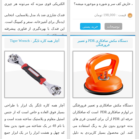
، خارش کف سر و شوره و موخوره میشه؟
الکتریکی قوی میزنه که می‌تونه هر چیزی
رو روشن کنه.
قیمت : 198,000 تومان
فندک شارژی ضد باد مدل پلاسمایی، انتخابی
ایده‌آل برای آشپزخانه، سفر و کمپینگ است.
توضیحات
خرید پستی
این فندک با بهره‌گیری از فناوری پیشرفته
پالس الکتریکی،
دستگاه مکش صافکاری PDR و تعمیر
آچار همه کاره تایگر - Tiger Wrench
بدون نیاز به گاز کار کرده و در شرایط
فرورفتگی
مختلف آب و هوایی، حتی بادهای شدید و
محیط‌های مرطوب، عملکرد بی‌نقصی دارد.
قیمت : 378,000 تومان
توضیحات
خرید پستی
دستگاه مکش صافکاری و تعمیر فرورفتگی
آچار همه کاره تایگر یک ابزار با طراحی
در لوازم صافکاری PDR است که صافکاران
بسیار فوق العاده و خاص است که از جنس
حرفه ای PDR از آن برای کشیدن قری های
استیل مقاوم و پلاستیک ساخته شده است و
بدنه خودرو بدون نیاز به رنگ استفاده می
با نام 48 در یک شناخته می شود بدین معنا
کنند. این محصول بسیار کاربردی به دلیل
که چهل و هشت ابزار را در یک ابزار جمع