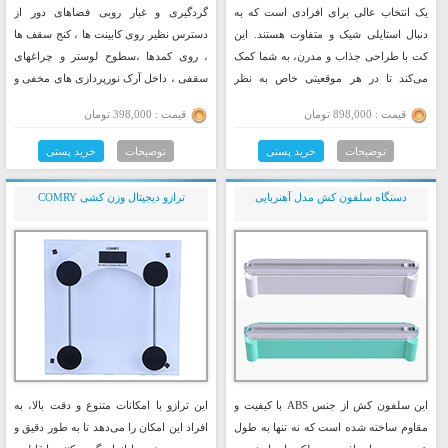
یک انتخاب عالی برای افرادی است که به
گردگیری و غبار روبی فضاهای دور از
دنبال استایلی شیک و متفاوت هستند. این
دسترس نظیر روی کابینت ها ، کنج سقف ها
کت با طراحی جذاب و مدرن، به شما کمک
، روی کمدها ،سطوح لوستر و چراغهای
می‌کند تا در هر موقعیتی خاص به نظر
سقفی ، داخل آرک نورپردازی های مخفی و
برسید. از ویژگی‌های بارز این کت می‌توان
نظایر آن دارای کاربرد بوده و بخوبی در
قیمت : 898,000 تومان
قیمت : 398,000 تومان
به تناسب باریک آن اشاره کرد که به خوبی
تمیزی محیط به شما کمک میکند . این
بر روی بدن نشسته و زیبایی خاصی به
محصول دارای دسته تاشو از جنس استیل
توضیحات
خرید پستی
توضیحات
خرید پستی
استایل شما می‌بخشد. این کت با دو جیب دو
بوده که بصورت تلسکوپی براحتی داخل
تایی طراحی شده است که علاوه بر زیبایی،
خود جمع میشود و در کمترین فضای ممکن
دستگاه سلفون کش مدل آهنربایی
ترازو دیجیتال وزن کشی COMRY
کارایی بالایی نیز دارد.
جای میگیرد .
این سلفون کش از جنس ABS با کیفیت و
این ترازو با امکانات متنوع و دقت بالا، به
مقاوم ساخته شده است که نه تنها به طول
افراد این امکان را می‌دهد تا به طور دقیق و