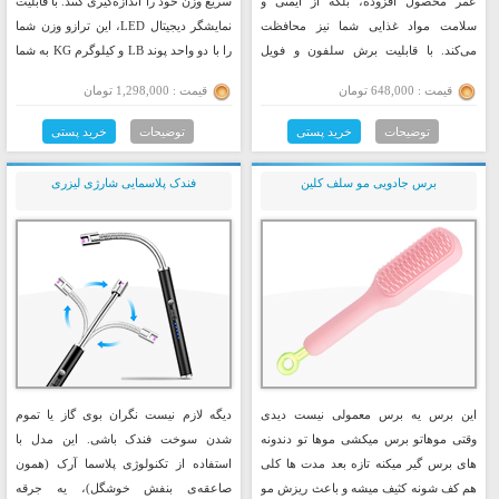
عمر محصول افزوده، بلکه از ایمنی و
سریع وزن خود را اندازه‌گیری کنند. با قابلیت
سلامت مواد غذایی شما نیز محافظت
نمایشگر دیجیتال LED، این ترازو وزن شما
می‌کند. با قابلیت برش سلفون و فویل
را با دو واحد پوند LB و کیلوگرم KG به شما
آلومینیومی، این محصول به شما این امکان
نمایش می‌دهد.
قیمت : 648,000 تومان
قیمت : 1,298,000 تومان
را می‌دهد که بسته‌بندی‌های متنوعی را
انجام دهید.
توضیحات
خرید پستی
توضیحات
خرید پستی
برس جادویی مو سلف کلین
فندک پلاسمایی شارژی لیزری
این برس یه برس معمولی نیست دیدی
دیگه لازم نیست نگران بوی گاز یا تموم
وقتی موهاتو برس میکشی موها تو دندونه
شدن سوخت فندک باشی. این مدل با
های برس گیر میکنه تازه بعد مدت ها کلی
استفاده از تکنولوژی پلاسما آرک (همون
هم کف شونه کثیف میشه و باعث ریزش مو
صاعقه‌ی بنفش خوشگل)، یه جرقه