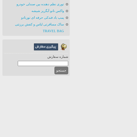
توری نظم دهنده بین صندلی خودرو
واکس نانو آبگریز شیشه
پمپ باد فندکی حرفه ای تورنادو
ساک مسافرتی لباس و کفش برزنتی
TRAVEL BAG
شماره سفارش